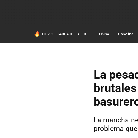
HOY SE HABLA DE
DGT
China
Gasolina
La pesad
brutales
basurero
La mancha neg
problema que 