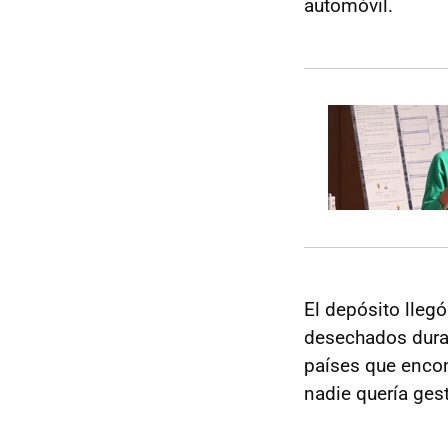
automóvil.
El depósito lleg
desechados dura
países que encon
nadie quería ges