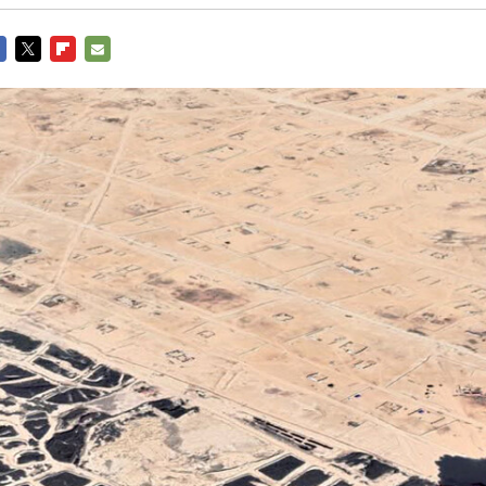
CEBOOK
TWITTER
FLIPBOARD
E-
MAIL