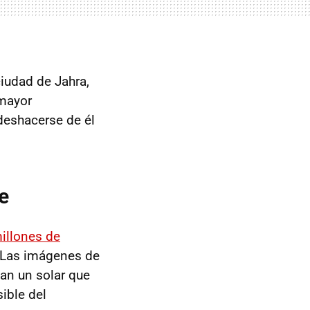
ciudad de Jahra,
 mayor
deshacerse de él
e
illones de
. Las imágenes de
n un solar que
ible del