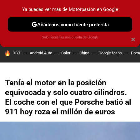
Ya puedes ver más de Motorpasion en Google
MENÚ
NUEVO
Añádenos como fuente preferida
PRUEBAS
COCHES ELÉCTRICOS
OBSERVATORIO
F1
Solo necesitas una cuenta de Google
×
HOY SE HABLA DE
DGT
Android Auto
Calor
China
Google Maps
Pors
Tenía el motor en la posición
equivocada y solo cuatro cilindros.
El coche con el que Porsche batió al
911 hoy roza el millón de euros