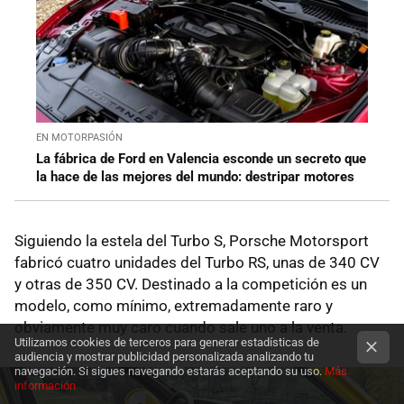
EN MOTORPASIÓN
La fábrica de Ford en Valencia esconde un secreto que
la hace de las mejores del mundo: destripar motores
Siguiendo la estela del Turbo S, Porsche Motorsport
fabricó cuatro unidades del Turbo RS, unas de 340 CV
y otras de 350 CV. Destinado a la competición es un
modelo, como mínimo, extremadamente raro y
obviamente muy caro cuando sale uno a la venta.
Utilizamos cookies de terceros para generar estadísticas de
audiencia y mostrar publicidad personalizada analizando tu
navegación. Si sigues navegando estarás aceptando su uso.
Más
información