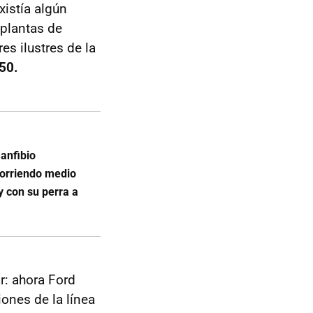
istía algún
 plantas de
es ilustres de la
150.
 anfibio
corriendo medio
 con su perra a
r: ahora Ford
iones de la línea