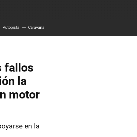
Autopista
Caravana
 fallos
ión la
un motor
poyarse en la