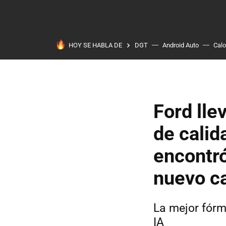
HOY SE HABLA DE
DGT
Android Auto
Calo
Ford lle
de calid
encontr
nuevo c
La mejor fórm
IA