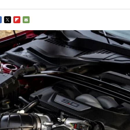
CEBOOK
TWITTER
FLIPBOARD
E-
MAIL