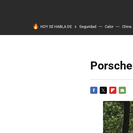
HOY SE HABLA DE
Seguridad
Calor
China
Porsche
FACEBOOK
TWITTER
FLIPBOARD
E-
MAIL