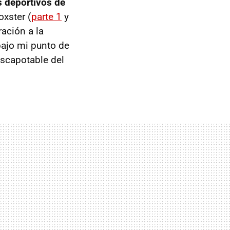
 deportivos de
oxster (
parte 1
y
ación a la
bajo mi punto de
escapotable del