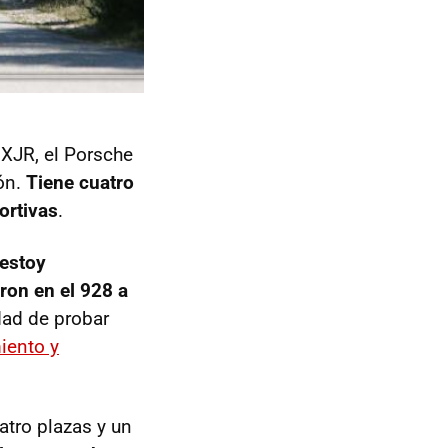
r
XJR
, el Porsche
ión.
Tiene cuatro
ortivas
.
estoy
ron en el 928 a
ad de probar
iento y
atro plazas y un