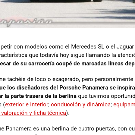
petir con modelos como el Mercedes SL o el Jagua
racterística que todavía hoy sigue llamando la atenc
pesar de su carrocería coupé de marcadas líneas dep
me tachéis de loco o exagerado, pero personalmente
e los diseñadores del Porsche Panamera se inspira
r la parte trasera de la berlina
que tuvimos oportunid
 (
exterior e interior
;
conducción y dinámica
;
equipam
 valoración y ficha técnica
).
e Panamera es una berlina de cuatro puertas, con cu