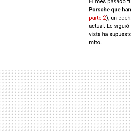
El mes pasado tu
Porsche que han
parte 2
), un coc
actual. Le siguió
vista ha supuest
mito.