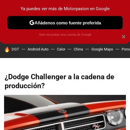
Ya puedes ver más de Motorpasion en Google
PRUEBAS
COCHES ELÉCTRICOS
OBSERVATORIO
F1
Añádenos como fuente preferida
Solo necesitas una cuenta de Google
×
HOY SE HABLA DE
DGT
Android Auto
Calor
China
Google Maps
Pors
¿Dodge Challenger a la cadena de
producción?