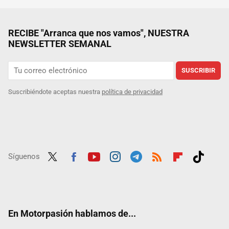
RECIBE "Arranca que nos vamos", NUESTRA
NEWSLETTER SEMANAL
SUSCRIBIR
Suscribiéndote aceptas nuestra
política de privacidad
Síguenos
Twit
Fac
Yout
Inst
Tele
RSS
Flip
Tikt
ter
ebo
ube
agra
gra
boar
ok
ok
m
m
d
En Motorpasión hablamos de...