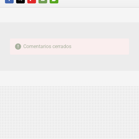
FACEBOOK
TWITTER
FLIPBOARD
E-
WHATSAPP
MAIL
Comentarios cerrados