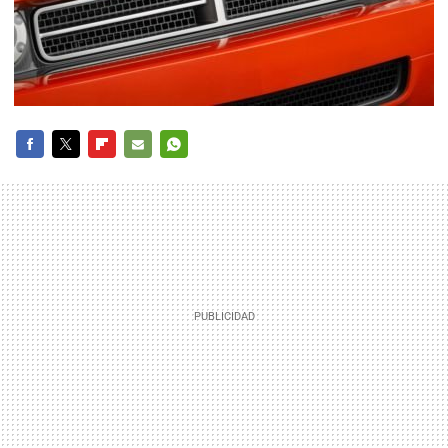
FACEBOOK
TWITTER
FLIPBOARD
E-
WHATSAPP
MAIL