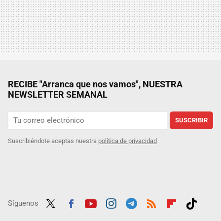
RECIBE "Arranca que nos vamos", NUESTRA
NEWSLETTER SEMANAL
SUSCRIBIR
Suscribiéndote aceptas nuestra
política de privacidad
Síguenos
Twit
Fac
Yout
Inst
Tele
RSS
Flip
Tikt