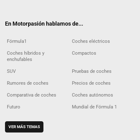
ter
ebo
ube
agra
gra
boar
ok
ok
m
m
d
En Motorpasión hablamos de...
Fórmula1
Coches eléctricos
Coches híbridos y
Compactos
enchufables
SUV
Pruebas de coches
Rumores de coches
Precios de coches
Comparativa de coches
Coches autónomos
Futuro
Mundial de Fórmula 1
VER MÁS TEMAS