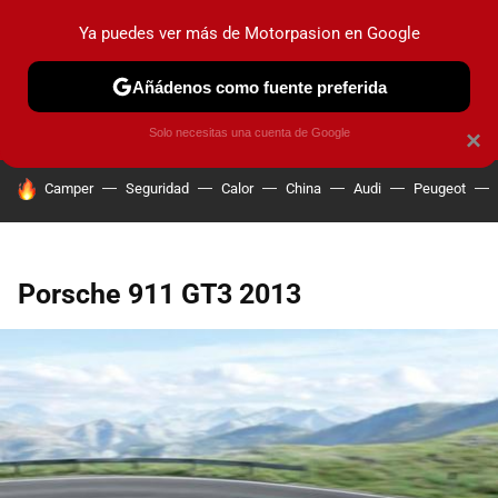
Ya puedes ver más de Motorpasion en Google
PRUEBAS
COCHES ELÉCTRICOS
OBSERVATORIO
F1
Añádenos como fuente preferida
Solo necesitas una cuenta de Google
×
HOY SE HABLA DE
Camper
Seguridad
Calor
China
Audi
Peugeot
Porsche 911 GT3 2013