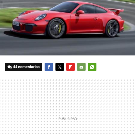
44 comentarios
FACEBOOK
TWITTER
FLIPBOARD
E-
WHATSAPP
MAIL