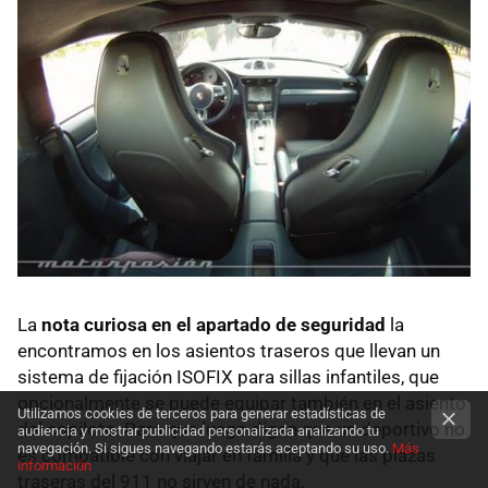
La
nota curiosa en el apartado de seguridad
la
encontramos en los asientos traseros que llevan un
sistema de fijación
ISOFIX
para sillas infantiles, que
opcionalmente se puede equipar también en el asiento
Utilizamos cookies de terceros para generar estadísticas de
del copiloto. Para que luego digan que un deportivo no
audiencia y mostrar publicidad personalizada analizando tu
navegación. Si sigues navegando estarás aceptando su uso.
Más
es compatible con viajar en familia y que las plazas
información
traseras del 911 no sirven de nada.