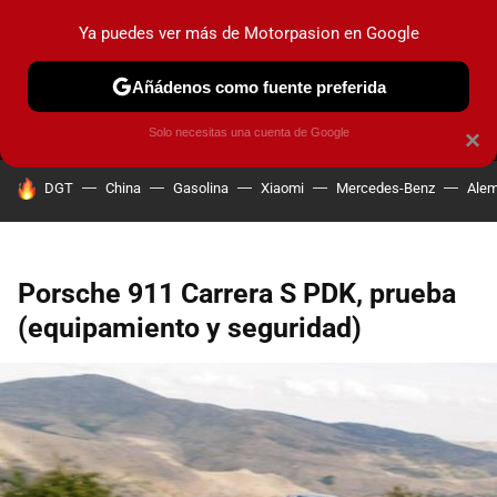
Ya puedes ver más de Motorpasion en Google
MENÚ
NUEVO
Añádenos como fuente preferida
PRUEBAS
COCHES ELÉCTRICOS
OBSERVATORIO
F1
Solo necesitas una cuenta de Google
×
HOY SE HABLA DE
DGT
China
Gasolina
Xiaomi
Mercedes-Benz
Alem
Porsche 911 Carrera S PDK, prueba
(equipamiento y seguridad)