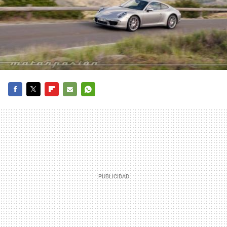
FACEBOOK
TWITTER
FLIPBOARD
E-
WHATSAPP
MAIL