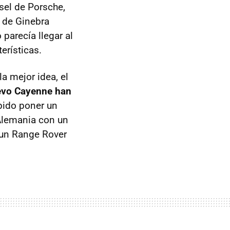
sel de Porsche,
 de Ginebra
parecía llegar al
erísticas.
a mejor idea, el
uevo Cayenne han
bido poner un
Alemania con un
 un Range Rover