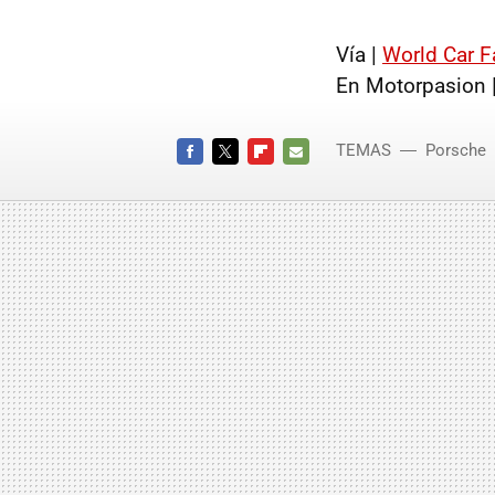
Vía |
World Car 
En Motorpasion 
TEMAS
Porsche
FACEBOOK
TWITTER
FLIPBOARD
E-
MAIL