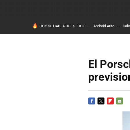
HOY SE HABLA DE
DGT
Android Auto
Calo
El Pors
previsio
FACEBOOK
TWITTER
FLIPBOARD
E-
MAIL