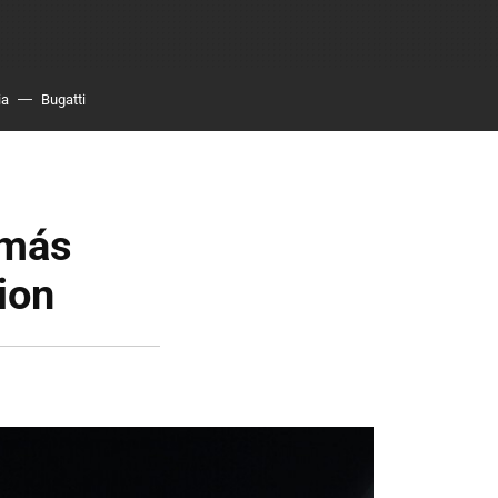
ia
Bugatti
 más
ion