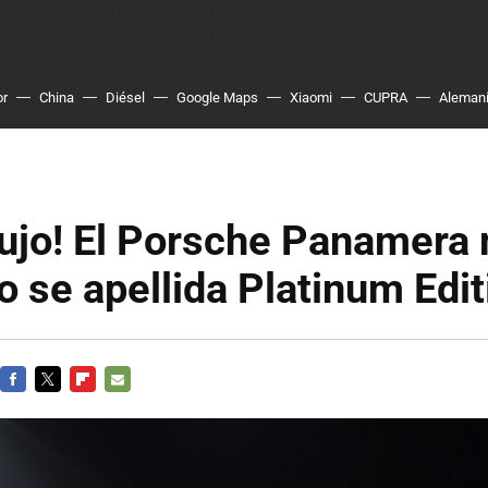
or
China
Diésel
Google Maps
Xiaomi
CUPRA
Aleman
lujo! El Porsche Panamera
o se apellida Platinum Edit
FACEBOOK
TWITTER
FLIPBOARD
E-
MAIL