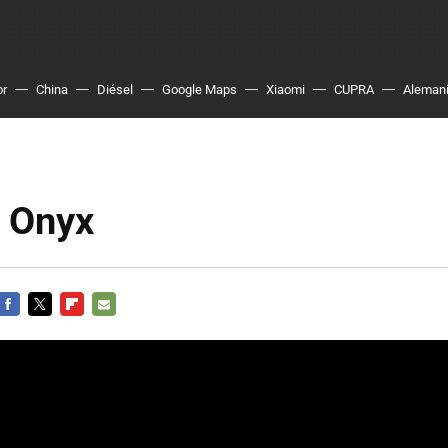
or
China
Diésel
Google Maps
Xiaomi
CUPRA
Aleman
 Onyx
FACEBOOK
TWITTER
FLIPBOARD
E-
MAIL