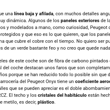
gue una
línea baja y afilada
, con muchos detalles angu
muy dinámica. Algunos de los
paneles exteriores
de l
idos y modelados a mano, como curiosidad, Peugeot 
protegidos y que eso es lo que quieren, que los panel
na que cubre el cobre con el tiempo. No quiero ser pu
es de un verde bastante feo y no creo que quede nada
eles de este coche son de fibra de carbono pintados
tal del coche destacan unos faros que son completam
os porque se han reducido todo lo posible sin que 
carrocería del Peugeot Onyx tiene un
coeficiente aer
talles que se pueden apreciar es el doble abombamien
RCZ
. El techo y los
cristales del habitáculo
están hec
e metilo, es decir,
plástico
.