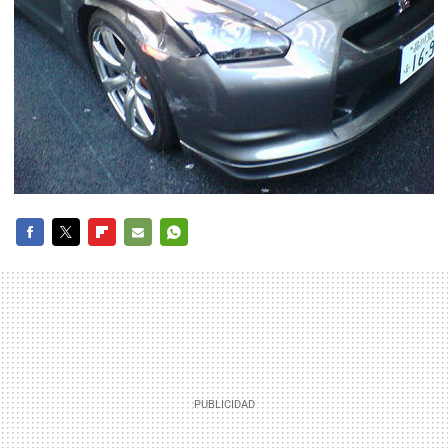
FACEBOOK
TWITTER
FLIPBOARD
E-
WHATSAPP
MAIL