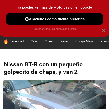
Ya puedes ver más de Motorpasion en Google
PRUEBAS
COCHES ELÉCTRICOS
OBSERVATORIO
F1
Añádenos como fuente preferida
Solo necesitas una cuenta de Google
×
HOY SE HABLA DE
Seguridad
Calor
China
Diésel
Google Maps
Xiaom
Nissan GT-R con un pequeño
golpecito de chapa, y van 2