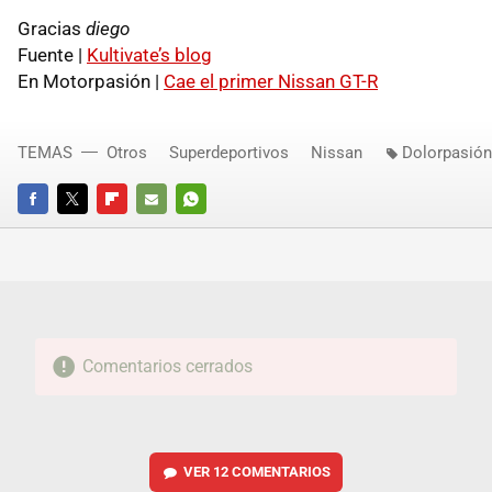
Gracias
diego
Fuente |
Kultivate’s blog
En Motorpasión |
Cae el primer Nissan GT-R
TEMAS
Otros
Superdeportivos
Nissan
Dolorpasión
FACEBOOK
TWITTER
FLIPBOARD
E-
WHATSAPP
MAIL
Comentarios cerrados
VER
12 COMENTARIOS