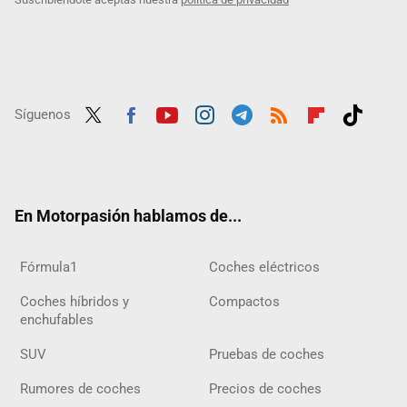
Síguenos
Twit
Fac
Yout
Inst
Tele
RSS
Flip
Tikt
ter
ebo
ube
agra
gra
boar
ok
ok
m
m
d
En Motorpasión hablamos de...
Fórmula1
Coches eléctricos
Coches híbridos y
Compactos
enchufables
SUV
Pruebas de coches
Rumores de coches
Precios de coches