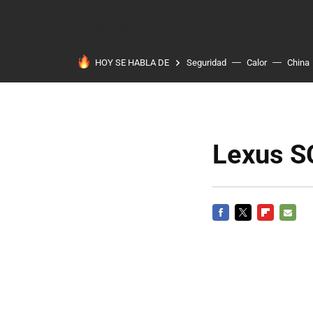
HOY SE HABLA DE
Seguridad
Calor
China
Lexus S
FACEBOOK
TWITTER
FLIPBOARD
E-
MAIL