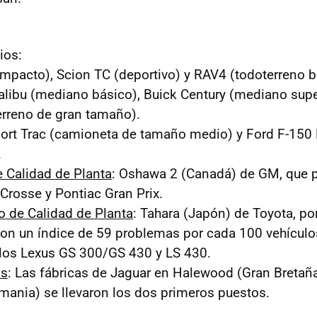
ios:
ompacto), Scion TC (deportivo) y RAV4 (todoterreno 
alibu (mediano básico), Buick Century (mediano super
rreno de gran tamaño).
Sport Trac (camioneta de tamaño medio) y Ford F-150
.
 Calidad de Planta
: Oshawa 2 (Canadá) de GM, que p
aCrosse y Pontiac Gran Prix.
o de Calidad de Planta
: Tahara (Japón) de Toyota, po
con un índice de 59 problemas por cada 100 vehículo
 los Lexus GS 300/GS 430 y LS 430.
os
: Las fábricas de Jaguar en Halewood (Gran Breta
ania) se llevaron los dos primeros puestos.