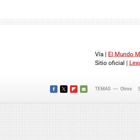
Vía |
El Mundo M
Sitio oficial |
Lex
TEMAS
Otros
FACEBOOK
TWITTER
FLIPBOARD
E-
MAIL