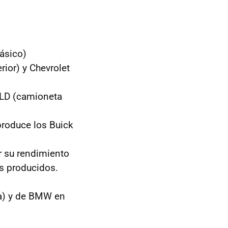
básico)
ior) y Chevrolet
 LD (camioneta
roduce los Buick
r su rendimiento
s producidos.
ña) y de BMW en