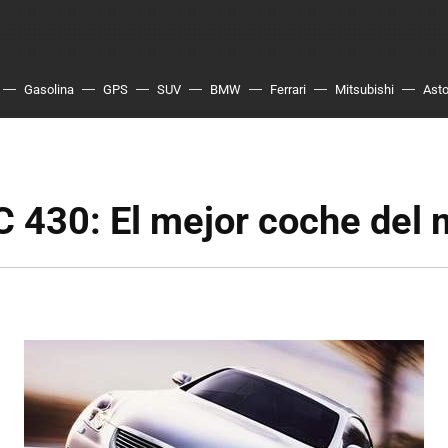
Gasolina
GPS
SUV
BMW
Ferrari
Mitsubishi
Asto
C 430: El mejor coche del