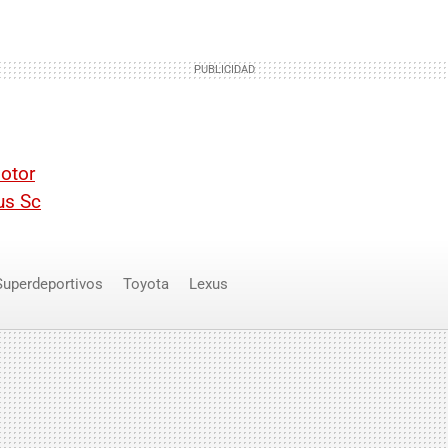
otor
us Sc
Superdeportivos
Toyota
Lexus