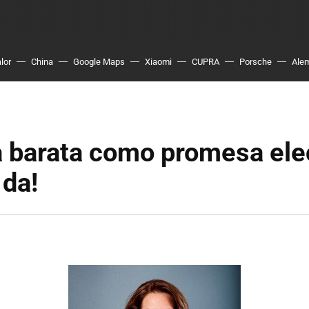
lor
China
Google Maps
Xiaomi
CUPRA
Porsche
Ale
 barata como promesa elec
 da!