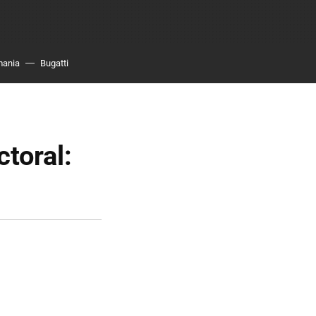
mania
Bugatti
toral: