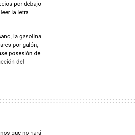
ecios por debajo
eer la letra
ano, la gasolina
ares por galón,
ase posesión de
ucción del
amos que no hará