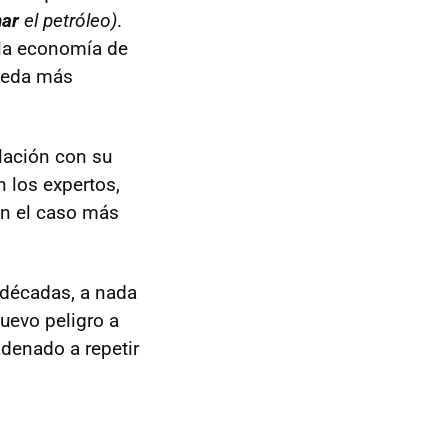
nar
el petróleo)
.
 la economía de
queda más
lación con su
n los expertos,
en el caso más
 décadas, a nada
nuevo peligro a
denado a repetir