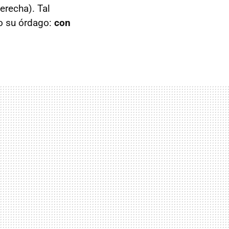
erecha). Tal
do su órdago:
con