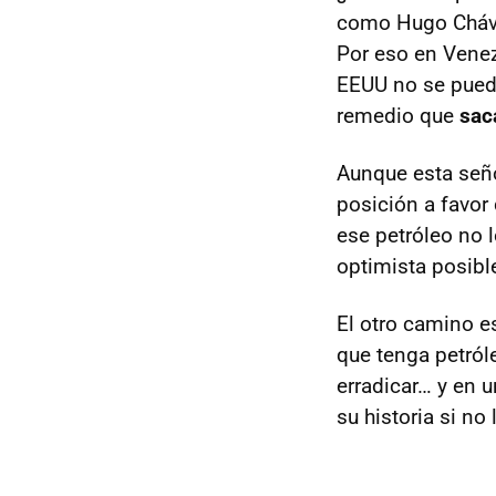
como Hugo Chávez
Por eso en Venez
EEUU
no se puede
remedio que
sac
Aunque esta seño
posición a favor 
ese petróleo no 
optimista posibl
El otro camino e
que tenga petróle
erradicar… y en 
su historia si n