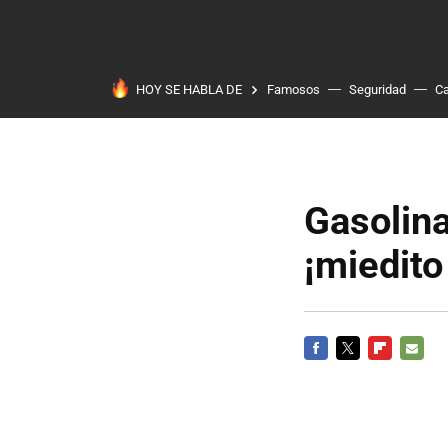
HOY SE HABLA DE
Famosos
Seguridad
Ca
Gasolina
¡miedito
FACEBOOK
TWITTER
FLIPBOARD
E-
MAIL