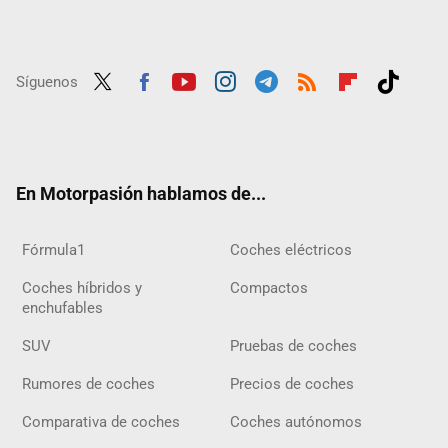
Síguenos
Twit
Fac
Yout
Inst
Tele
RSS
Flip
Tikt
ter
ebo
ube
agra
gra
boar
ok
ok
m
m
d
En Motorpasión hablamos de...
Fórmula1
Coches eléctricos
Coches híbridos y
Compactos
enchufables
SUV
Pruebas de coches
Rumores de coches
Precios de coches
Comparativa de coches
Coches autónomos