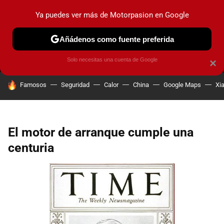
Ya puedes ver más de Motorpasion en Google
MENÚ
NUEVO
Añádenos como fuente preferida
PRUEBAS
COCHES ELÉCTRICOS
OBSERVATORIO
F1
Solo necesitas una cuenta de Google
×
HOY SE HABLA DE
Famosos
Seguridad
Calor
China
Google Maps
Xi
El motor de arranque cumple una
centuria