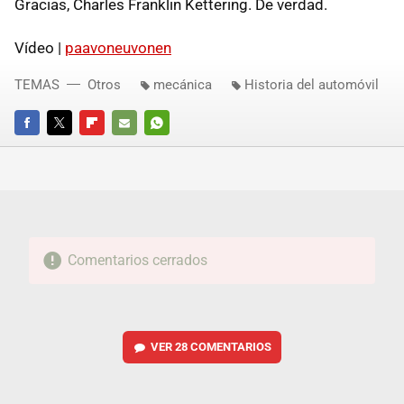
Gracias, Charles Franklin Kettering. De verdad.
Vídeo |
paavoneuvonen
TEMAS
Otros
mecánica
Historia del automóvil
FACEBOOK
TWITTER
FLIPBOARD
E-
WHATSAPP
MAIL
Comentarios cerrados
VER
28 COMENTARIOS