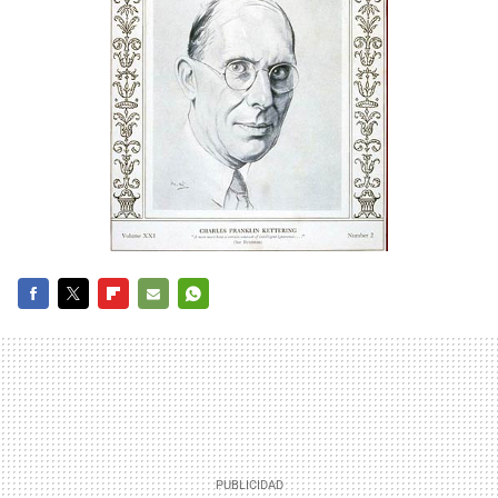
FACEBOOK
TWITTER
FLIPBOARD
E-
WHATSAPP
MAIL