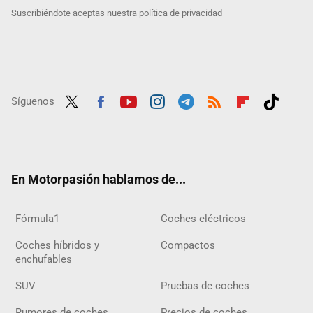
Suscribiéndote aceptas nuestra
política de privacidad
Síguenos
Twit
Fac
Yout
Inst
Tele
RSS
Flip
Tikt
ter
ebo
ube
agra
gra
boar
ok
ok
m
m
d
En Motorpasión hablamos de...
Fórmula1
Coches eléctricos
Coches híbridos y
Compactos
enchufables
SUV
Pruebas de coches
Rumores de coches
Precios de coches