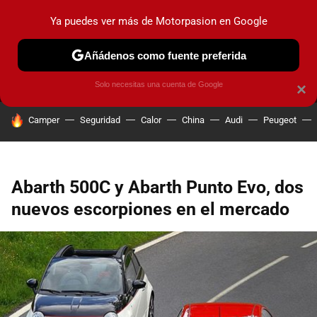
Ya puedes ver más de Motorpasion en Google
MENÚ
NUEVO
Añádenos como fuente preferida
PRUEBAS
COCHES ELÉCTRICOS
OBSERVATORIO
F1
Solo necesitas una cuenta de Google
×
HOY SE HABLA DE
Camper
Seguridad
Calor
China
Audi
Peugeot
Abarth 500C y Abarth Punto Evo, dos
nuevos escorpiones en el mercado