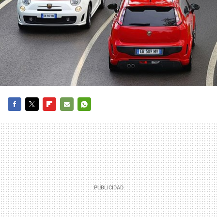
FACEBOOK
TWITTER
FLIPBOARD
E-
WHATSAPP
MAIL