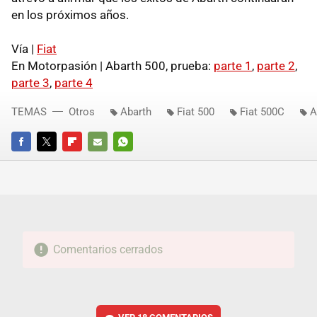
en los próximos años.
Vía |
Fiat
En Motorpasión | Abarth 500, prueba:
parte 1
,
parte 2
,
parte 3
,
parte 4
TEMAS
Otros
Abarth
Fiat 500
Fiat 500C
A
FACEBOOK
TWITTER
FLIPBOARD
E-
WHATSAPP
MAIL
Comentarios cerrados