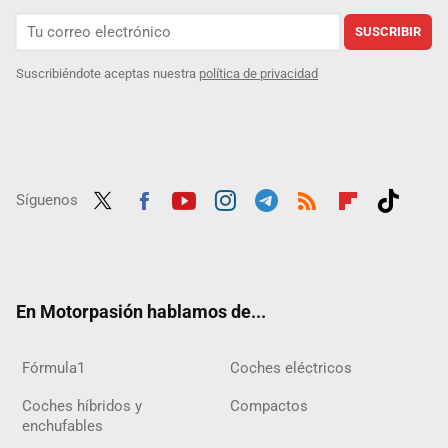
SUSCRIBIR
Suscribiéndote aceptas nuestra
política de privacidad
Síguenos
Twit
Fac
Yout
Inst
Tele
RSS
Flip
Tikt
ter
ebo
ube
agra
gra
boar
ok
ok
m
m
d
En Motorpasión hablamos de...
Fórmula1
Coches eléctricos
Coches híbridos y
Compactos
enchufables