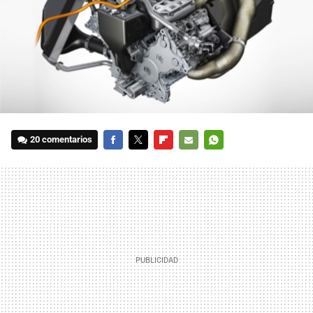
20 comentarios
FACEBOOK
TWITTER
FLIPBOARD
E-
WHATSAPP
MAIL