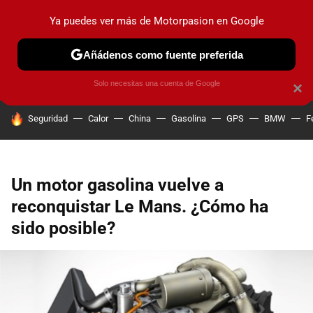
Ya puedes ver más de Motorpasion en Google
PRUEBAS
COCHES ELÉCTRICOS
OBSERVATORIO
F1
Añádenos como fuente preferida
Solo necesitas una cuenta de Google
×
HOY SE HABLA DE
Seguridad
Calor
China
Gasolina
GPS
BMW
F
Un motor gasolina vuelve a
reconquistar Le Mans. ¿Cómo ha
sido posible?