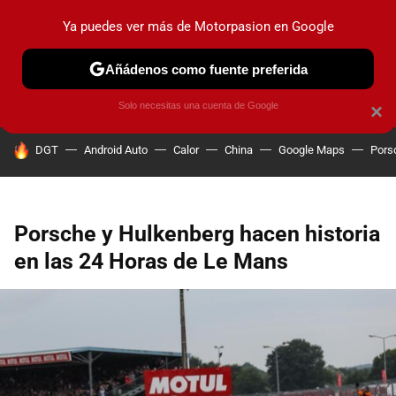
Ya puedes ver más de Motorpasion en Google
PRUEBAS
COCHES ELÉCTRICOS
OBSERVATORIO
F1
Añádenos como fuente preferida
Solo necesitas una cuenta de Google
×
HOY SE HABLA DE
DGT
Android Auto
Calor
China
Google Maps
Pors
Porsche y Hulkenberg hacen historia
en las 24 Horas de Le Mans