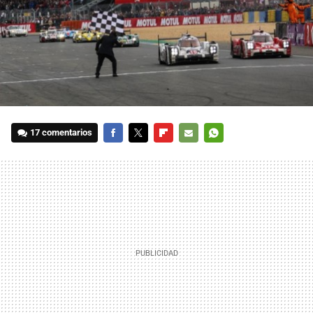
17 comentarios
FACEBOOK
TWITTER
FLIPBOARD
E-
WHATSAPP
MAIL