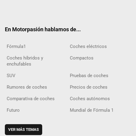
Twit
Fac
Yout
Inst
Tele
RSS
Flip
Tikt
ter
ebo
ube
agra
gra
boar
ok
ok
m
m
d
En Motorpasión hablamos de...
Fórmula1
Coches eléctricos
Coches híbridos y
Compactos
enchufables
SUV
Pruebas de coches
Rumores de coches
Precios de coches
Comparativa de coches
Coches autónomos
Futuro
Mundial de Fórmula 1
VER MÁS TEMAS