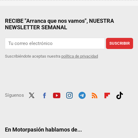
RECIBE "Arranca que nos vamos", NUESTRA
NEWSLETTER SEMANAL
SUSCRIBIR
Suscribiéndote aceptas nuestra
política de privacidad
Síguenos
Twit
Fac
Yout
Inst
Tele
RSS
Flip
Tikt
ter
ebo
ube
agra
gra
boar
ok
ok
m
m
d
En Motorpasión hablamos de...