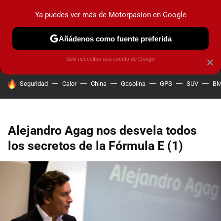
Ya puedes ver más de Motorpasion en Google
MENÚ
NUEVO
Añádenos como fuente preferida
PRUEBAS
COCHES ELÉCTRICOS
OBSERVATORIO
F1
Solo necesitas una cuenta de Google
×
HOY SE HABLA DE
Seguridad
Calor
China
Gasolina
GPS
SUV
B
Alejandro Agag nos desvela todos
los secretos de la Fórmula E (1)