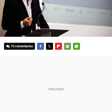
15 comentarios
FACEBOOK
TWITTER
FLIPBOARD
E-
WHATSAPP
MAIL