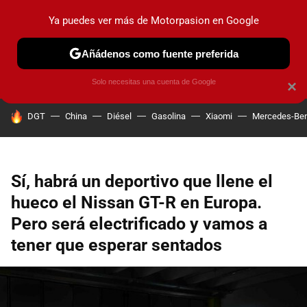
Ya puedes ver más de Motorpasion en Google
PRUEBAS
COCHES ELÉCTRICOS
OBSERVATORIO
F1
Añádenos como fuente preferida
Solo necesitas una cuenta de Google
×
HOY SE HABLA DE
DGT
China
Diésel
Gasolina
Xiaomi
Mercedes-Be
Sí, habrá un deportivo que llene el
hueco el Nissan GT-R en Europa.
Pero será electrificado y vamos a
tener que esperar sentados