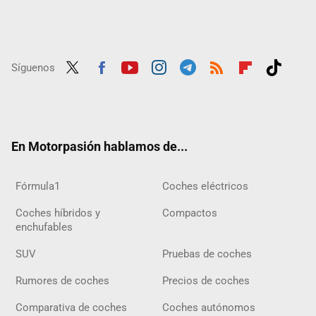
Síguenos
Twit
Fac
Yout
Inst
Tele
RSS
Flip
Tikt
ter
ebo
ube
agra
gra
boar
ok
ok
m
m
d
En Motorpasión hablamos de...
Fórmula1
Coches eléctricos
Coches híbridos y
Compactos
enchufables
SUV
Pruebas de coches
Rumores de coches
Precios de coches
Comparativa de coches
Coches autónomos