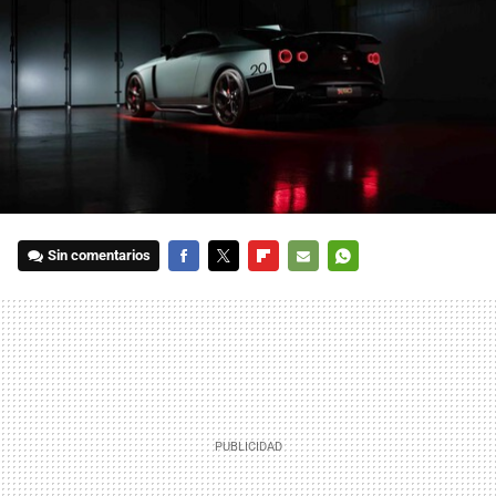
Sin comentarios
FACEBOOK
TWITTER
FLIPBOARD
E-
WHATSAPP
MAIL