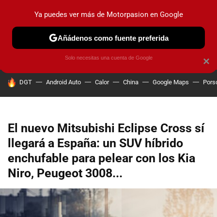
Ya puedes ver más de Motorpasion en Google
PRUEBAS
COCHES ELÉCTRICOS
OBSERVATORIO
F1
Añádenos como fuente preferida
Solo necesitas una cuenta de Google
×
HOY SE HABLA DE
DGT
Android Auto
Calor
China
Google Maps
Pors
El nuevo Mitsubishi Eclipse Cross sí
llegará a España: un SUV híbrido
enchufable para pelear con los Kia
Niro, Peugeot 3008...