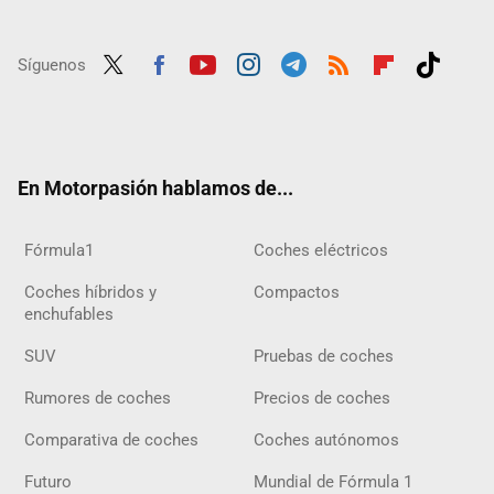
Síguenos
Twit
Fac
Yout
Inst
Tele
RSS
Flip
Tikt
ter
ebo
ube
agra
gra
boar
ok
ok
m
m
d
En Motorpasión hablamos de...
Fórmula1
Coches eléctricos
Coches híbridos y
Compactos
enchufables
SUV
Pruebas de coches
Rumores de coches
Precios de coches
Comparativa de coches
Coches autónomos
Futuro
Mundial de Fórmula 1