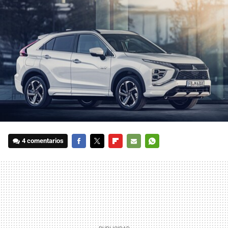
4 comentarios
FACEBOOK
TWITTER
FLIPBOARD
E-
WHATSAPP
MAIL