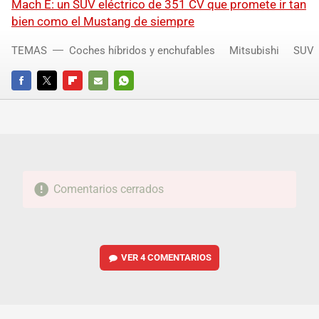
Mach E: un SUV eléctrico de 351 CV que promete ir tan
bien como el Mustang de siempre
TEMAS
Coches híbridos y enchufables
Mitsubishi
SUV
FACEBOOK
TWITTER
FLIPBOARD
E-
WHATSAPP
MAIL
Comentarios cerrados
VER
4 COMENTARIOS