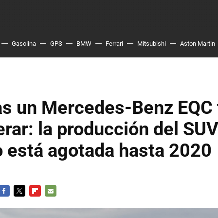
Gasolina
GPS
BMW
Ferrari
Mitsubishi
Aston Martin
ías un Mercedes-Benz EQC 
rar: la producción del SU
o está agotada hasta 2020
FACEBOOK
TWITTER
FLIPBOARD
E-
MAIL