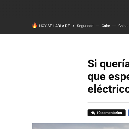
HOY SE HABLA DE
Seguridad
Calor
China
Si quer
que espe
eléctric
10 comentarios