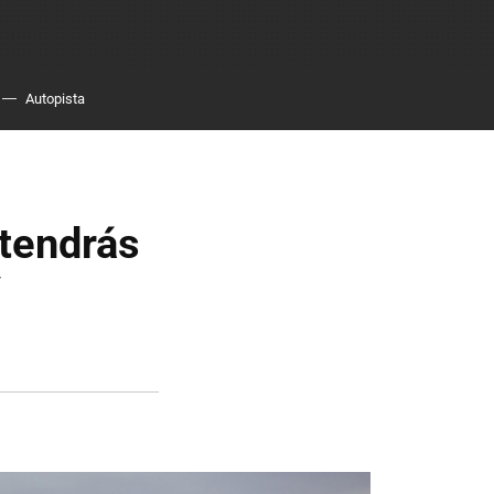
Autopista
tendrás
V