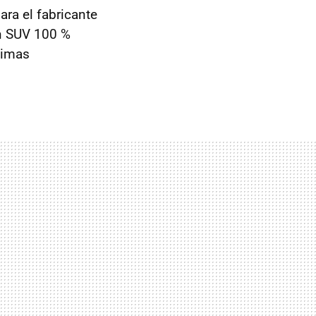
ra el fabricante
n SUV 100 %
timas