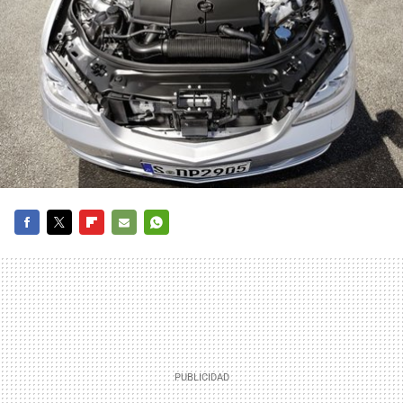
FACEBOOK
TWITTER
FLIPBOARD
E-
WHATSAPP
MAIL