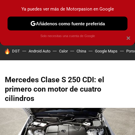
Ya puedes ver más de Motorpasion en Google
MENÚ
NUEVO
Añádenos como fuente preferida
PRUEBAS
COCHES ELÉCTRICOS
OBSERVATORIO
F1
Solo necesitas una cuenta de Google
×
HOY SE HABLA DE
DGT
Android Auto
Calor
China
Google Maps
Pors
Mercedes Clase S 250 CDI: el
primero con motor de cuatro
cilindros