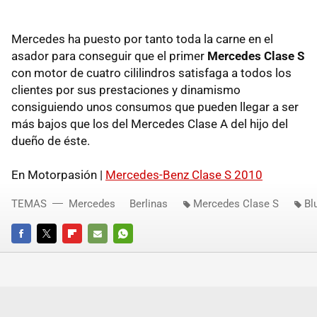
Mercedes ha puesto por tanto toda la carne en el
asador para conseguir que el primer
Mercedes Clase S
con motor de cuatro cililindros satisfaga a todos los
clientes por sus prestaciones y dinamismo
consiguiendo unos consumos que pueden llegar a ser
más bajos que los del Mercedes Clase A del hijo del
dueño de éste.
En Motorpasión |
Mercedes-Benz Clase S 2010
TEMAS
Mercedes
Berlinas
Mercedes Clase S
Bl
FACEBOOK
TWITTER
FLIPBOARD
E-
WHATSAPP
MAIL