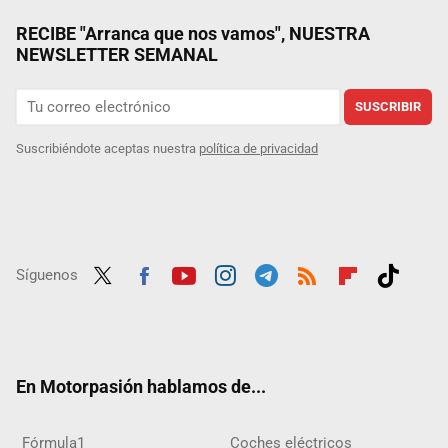
RECIBE "Arranca que nos vamos", NUESTRA
NEWSLETTER SEMANAL
SUSCRIBIR
Suscribiéndote aceptas nuestra
política de privacidad
Síguenos
Twit
Fac
Yout
Inst
Tele
RSS
Flip
Tikt
ter
ebo
ube
agra
gra
boar
ok
ok
m
m
d
En Motorpasión hablamos de...
Fórmula1
Coches eléctricos