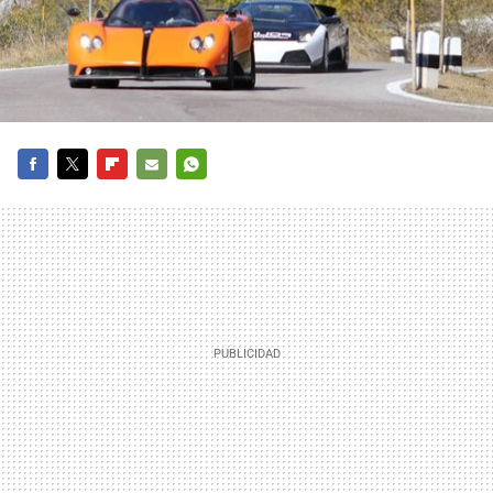
FACEBOOK
TWITTER
FLIPBOARD
E-
WHATSAPP
MAIL