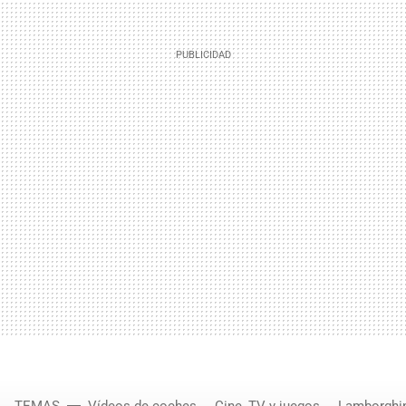
TEMAS
Vídeos de coches
Cine, TV y juegos
Lamborghi