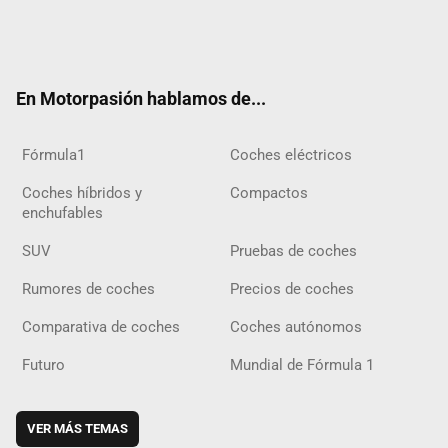
Twit
Fac
Yout
Inst
Tele
RSS
Flip
Tikt
ter
ebo
ube
agra
gra
boar
ok
ok
m
m
d
En Motorpasión hablamos de...
Fórmula1
Coches eléctricos
Coches híbridos y
Compactos
enchufables
SUV
Pruebas de coches
Rumores de coches
Precios de coches
Comparativa de coches
Coches autónomos
Futuro
Mundial de Fórmula 1
VER MÁS TEMAS