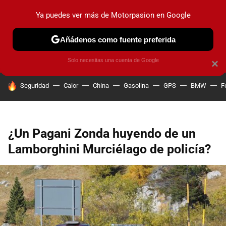
Ya puedes ver más de Motorpasion en Google
PRUEBAS
COCHES ELÉCTRICOS
OBSERVATORIO
F1
Añádenos como fuente preferida
Solo necesitas una cuenta de Google
×
HOY SE HABLA DE
Seguridad
Calor
China
Gasolina
GPS
BMW
F
¿Un Pagani Zonda huyendo de un
Lamborghini Murciélago de policía?