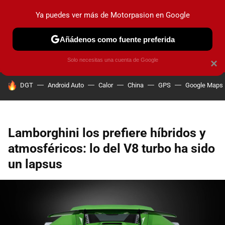
Ya puedes ver más de Motorpasion en Google
PRUEBAS
COCHES ELÉCTRICOS
OBSERVATORIO
F1
Añádenos como fuente preferida
Solo necesitas una cuenta de Google
×
HOY SE HABLA DE
DGT
Android Auto
Calor
China
GPS
Google Maps
Lamborghini los prefiere híbridos y
atmosféricos: lo del V8 turbo ha sido
un lapsus