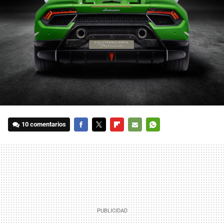
10 comentarios
FACEBOOK
TWITTER
FLIPBOARD
E-
WHATSAPP
MAIL