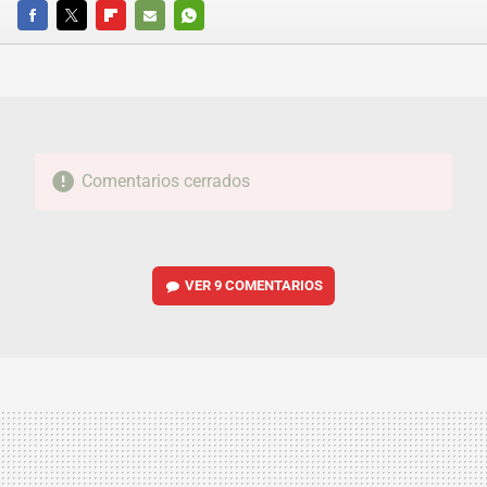
FACEBOOK
TWITTER
FLIPBOARD
E-
WHATSAPP
MAIL
Comentarios cerrados
VER
9 COMENTARIOS