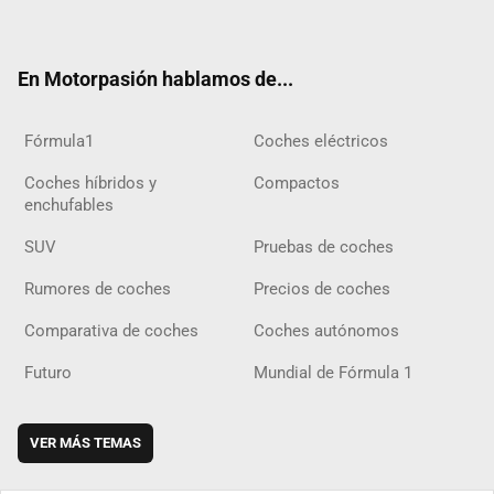
ter
ebo
ube
agra
gra
boar
ok
ok
m
m
d
En Motorpasión hablamos de...
Fórmula1
Coches eléctricos
Coches híbridos y
Compactos
enchufables
SUV
Pruebas de coches
Rumores de coches
Precios de coches
Comparativa de coches
Coches autónomos
Futuro
Mundial de Fórmula 1
VER MÁS TEMAS