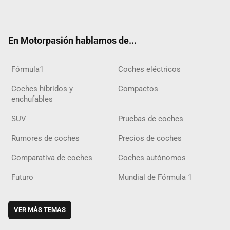
ter
ebo
ube
agra
gra
boar
ok
ok
m
m
d
En Motorpasión hablamos de...
Fórmula1
Coches eléctricos
Coches híbridos y
Compactos
enchufables
SUV
Pruebas de coches
Rumores de coches
Precios de coches
Comparativa de coches
Coches autónomos
Futuro
Mundial de Fórmula 1
VER MÁS TEMAS