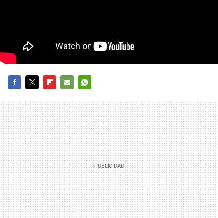
FACEBOOK
TWITTER
FLIPBOARD
E-
WHATSAPP
MAIL