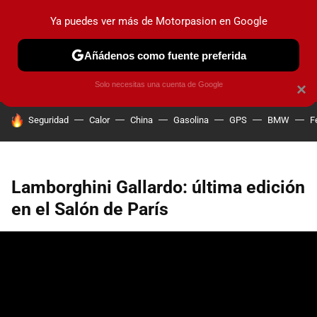
Ya puedes ver más de Motorpasion en Google
PRUEBAS
COCHES ELÉCTRICOS
OBSERVATORIO
F1
Añádenos como fuente preferida
Solo necesitas una cuenta de Google
×
HOY SE HABLA DE
Seguridad
Calor
China
Gasolina
GPS
BMW
F
Lamborghini Gallardo: última edición
en el Salón de París