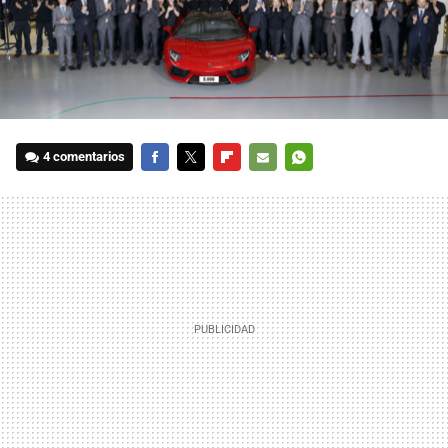
4 comentarios
FACEBOOK
TWITTER
FLIPBOARD
E-
WHATSAPP
MAIL