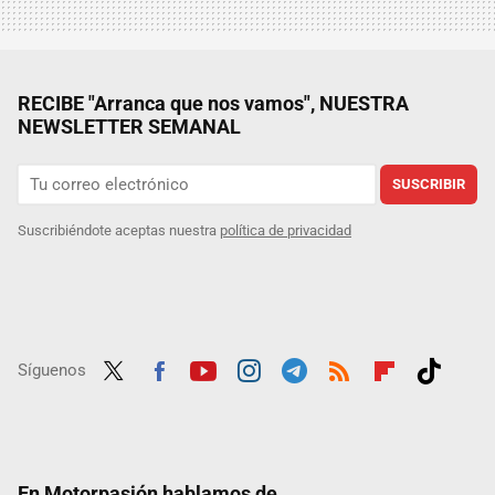
RECIBE "Arranca que nos vamos", NUESTRA
NEWSLETTER SEMANAL
SUSCRIBIR
Suscribiéndote aceptas nuestra
política de privacidad
Síguenos
Twit
Fac
Yout
Inst
Tele
RSS
Flip
Tikt
ter
ebo
ube
agra
gra
boar
ok
ok
m
m
d
En Motorpasión hablamos de...