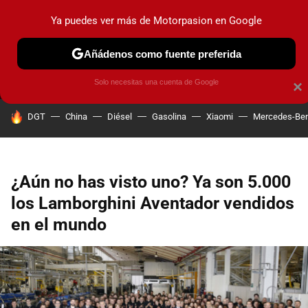
Ya puedes ver más de Motorpasion en Google
MENÚ
NUEVO
Añádenos como fuente preferida
PRUEBAS
COCHES ELÉCTRICOS
OBSERVATORIO
F1
Solo necesitas una cuenta de Google
×
HOY SE HABLA DE
DGT
China
Diésel
Gasolina
Xiaomi
Mercedes-Be
¿Aún no has visto uno? Ya son 5.000
los Lamborghini Aventador vendidos
en el mundo