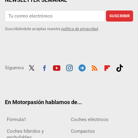
SUSCRIBIR
Suscribiéndote aceptas nuestra
política de privacidad
Síguenos
Twit
Fac
Yout
Inst
Tele
RSS
Flip
Tikt
ter
ebo
ube
agra
gra
boar
ok
ok
m
m
d
En Motorpasión hablamos de...
Fórmula1
Coches eléctricos
Coches híbridos y
Compactos
enchufables