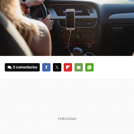
3 comentarios
FACEBOOK
TWITTER
FLIPBOARD
E-
WHATSAPP
MAIL