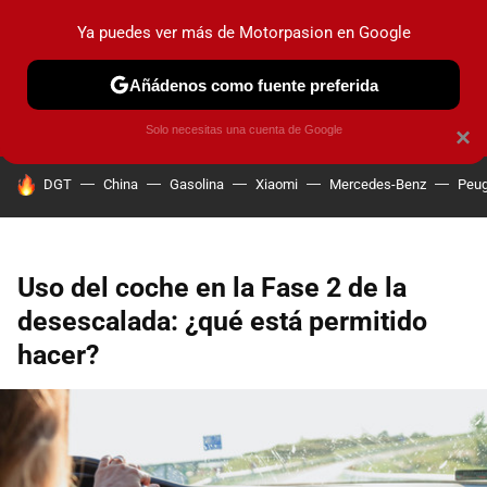
Ya puedes ver más de Motorpasion en Google
PRUEBAS
COCHES ELÉCTRICOS
OBSERVATORIO
F1
Añádenos como fuente preferida
Solo necesitas una cuenta de Google
×
HOY SE HABLA DE
DGT
China
Gasolina
Xiaomi
Mercedes-Benz
Peug
Uso del coche en la Fase 2 de la
desescalada: ¿qué está permitido
hacer?