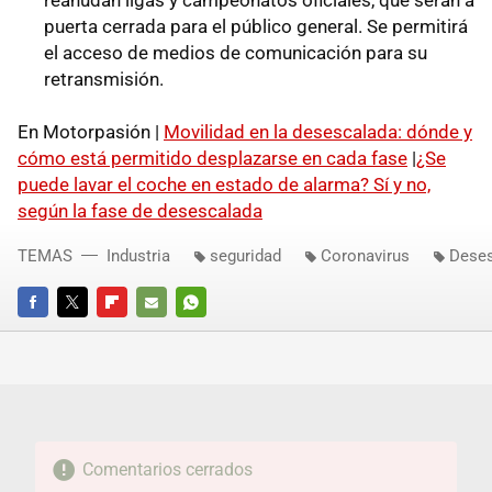
puerta cerrada para el público general. Se permitirá
el acceso de medios de comunicación para su
retransmisión.
En Motorpasión |
Movilidad en la desescalada: dónde y
cómo está permitido desplazarse en cada fase
|
¿Se
puede lavar el coche en estado de alarma? Sí y no,
según la fase de desescalada
TEMAS
Industria
seguridad
Coronavirus
Dese
FACEBOOK
TWITTER
FLIPBOARD
E-
WHATSAPP
MAIL
Comentarios cerrados