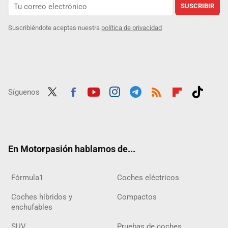
SUSCRIBIR
Suscribiéndote aceptas nuestra
política de privacidad
Síguenos
Twit
Fac
Yout
Inst
Tele
RSS
Flip
Tikt
ter
ebo
ube
agra
gra
boar
ok
ok
m
m
d
En Motorpasión hablamos de...
Fórmula1
Coches eléctricos
Coches híbridos y
Compactos
enchufables
SUV
Pruebas de coches