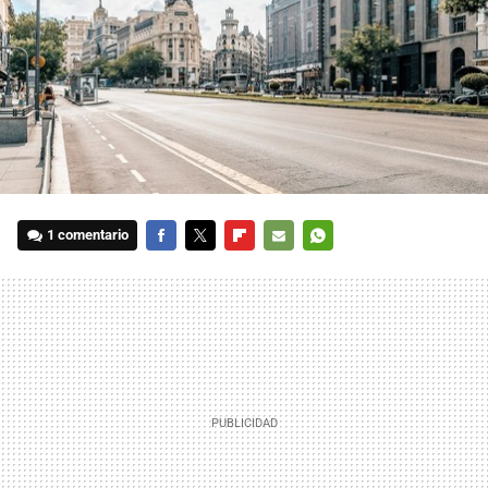
1 comentario
FACEBOOK
TWITTER
FLIPBOARD
E-
WHATSAPP
MAIL