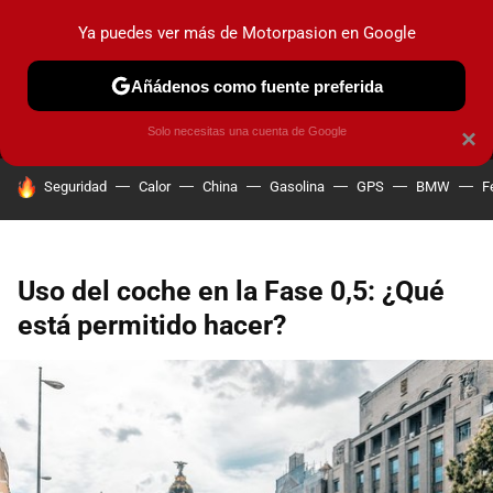
Ya puedes ver más de Motorpasion en Google
MENÚ
NUEVO
Añádenos como fuente preferida
PRUEBAS
COCHES ELÉCTRICOS
OBSERVATORIO
F1
Solo necesitas una cuenta de Google
×
HOY SE HABLA DE
Seguridad
Calor
China
Gasolina
GPS
BMW
F
Uso del coche en la Fase 0,5: ¿Qué
está permitido hacer?