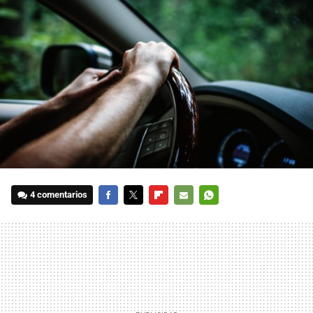
4 comentarios
FACEBOOK
TWITTER
FLIPBOARD
E-
WHATSAPP
MAIL