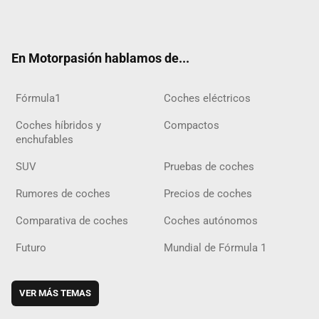
ter
ebo
ube
agra
gra
boar
ok
ok
m
m
d
En Motorpasión hablamos de...
Fórmula1
Coches eléctricos
Coches híbridos y
Compactos
enchufables
SUV
Pruebas de coches
Rumores de coches
Precios de coches
Comparativa de coches
Coches autónomos
Futuro
Mundial de Fórmula 1
VER MÁS TEMAS