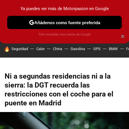
Ya puedes ver más de Motorpasion en Google
PRUEBAS
COCHES ELÉCTRICOS
OBSERVATORIO
F1
Añádenos como fuente preferida
Solo necesitas una cuenta de Google
×
HOY SE HABLA DE
Seguridad
Calor
China
Gasolina
GPS
BMW
F
Ni a segundas residencias ni a la
sierra: la DGT recuerda las
restricciones con el coche para el
puente en Madrid