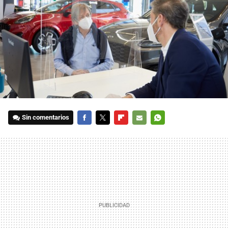
Sin comentarios
FACEBOOK
TWITTER
FLIPBOARD
E-
WHATSAPP
MAIL