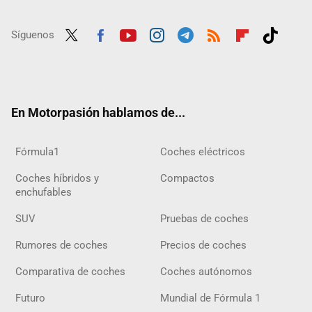
Síguenos
Twit
Fac
Yout
Inst
Tele
RSS
Flip
Tikt
ter
ebo
ube
agra
gra
boar
ok
ok
m
m
d
En Motorpasión hablamos de...
Fórmula1
Coches eléctricos
Coches híbridos y
Compactos
enchufables
SUV
Pruebas de coches
Rumores de coches
Precios de coches
Comparativa de coches
Coches autónomos
Futuro
Mundial de Fórmula 1