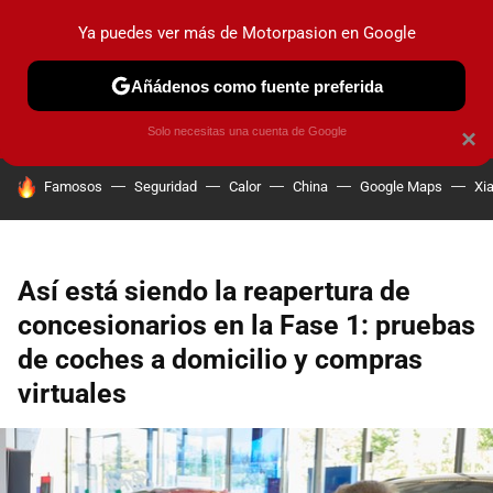
Ya puedes ver más de Motorpasion en Google
PRUEBAS
COCHES ELÉCTRICOS
OBSERVATORIO
F1
Añádenos como fuente preferida
Solo necesitas una cuenta de Google
×
HOY SE HABLA DE
Famosos
Seguridad
Calor
China
Google Maps
Xi
Así está siendo la reapertura de
concesionarios en la Fase 1: pruebas
de coches a domicilio y compras
virtuales