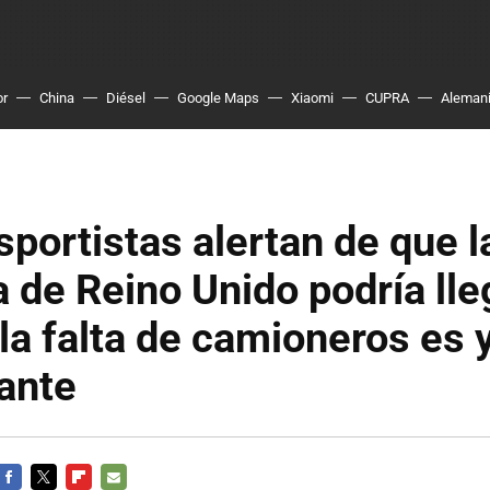
or
China
Diésel
Google Maps
Xiaomi
CUPRA
Aleman
sportistas alertan de que l
a de Reino Unido podría lle
la falta de camioneros es 
ante