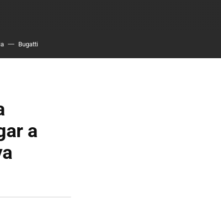
ia
Bugatti
a
gar a
ya