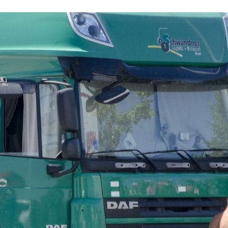
FACEBOOK
TWITTER
FLIPBOARD
E-
MAIL