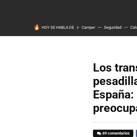
HOY SE HABLA DE
Camper
Seguridad
Cal
Los tran
pesadill
España: 
preocup
69 comentarios