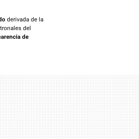
do
derivada de la
atronales del
carencia de