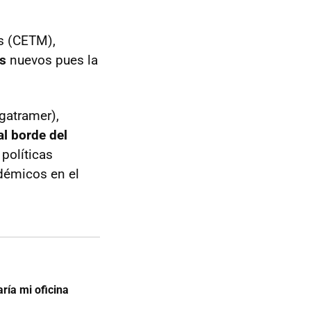
s (CETM),
s
nuevos pues la
gatramer),
al borde del
 políticas
ndémicos en el
ría mi oficina