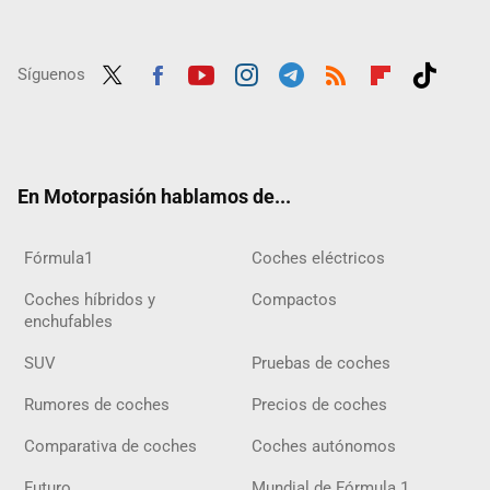
Síguenos
Twit
Fac
Yout
Inst
Tele
RSS
Flip
Tikt
ter
ebo
ube
agra
gra
boar
ok
ok
m
m
d
En Motorpasión hablamos de...
Fórmula1
Coches eléctricos
Coches híbridos y
Compactos
enchufables
SUV
Pruebas de coches
Rumores de coches
Precios de coches
Comparativa de coches
Coches autónomos
Futuro
Mundial de Fórmula 1