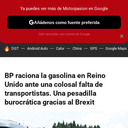
Ya puedes ver más de Motorpasion en Google
PRUEBAS
COCHES ELÉCTRICOS
OBSERVATORIO
F1
Añádenos como fuente preferida
Solo necesitas una cuenta de Google
×
HOY SE HABLA DE
DGT
Android Auto
Calor
China
GPS
Google Maps
BP raciona la gasolina en Reino
Unido ante una colosal falta de
transportistas. Una pesadilla
burocrática gracias al Brexit