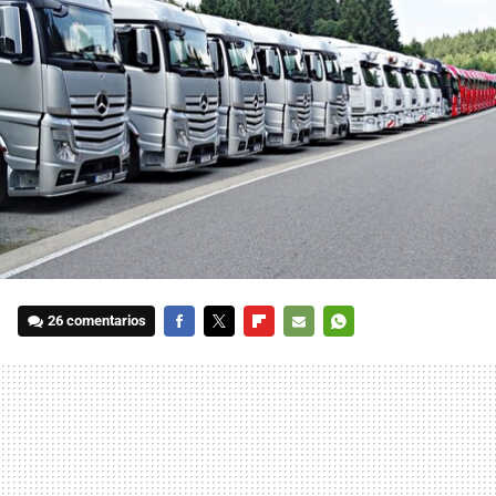
26 comentarios
FACEBOOK
TWITTER
FLIPBOARD
E-
WHATSAPP
MAIL