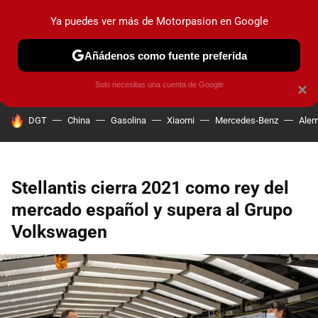
Ya puedes ver más de Motorpasion en Google
PRUEBAS
COCHES ELÉCTRICOS
OBSERVATORIO
F1
Añádenos como fuente preferida
Solo necesitas una cuenta de Google
×
HOY SE HABLA DE
DGT
China
Gasolina
Xiaomi
Mercedes-Benz
Alem
Stellantis cierra 2021 como rey del
mercado español y supera al Grupo
Volkswagen