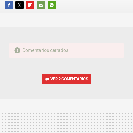
FACEBOOK
TWITTER
FLIPBOARD
E-
WHATSAPP
MAIL
Comentarios cerrados
VER
2 COMENTARIOS