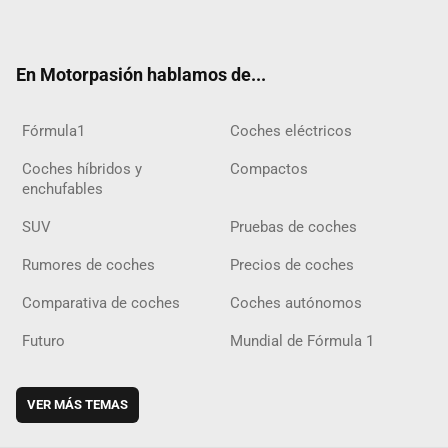
ter
ebo
ube
agra
gra
boar
ok
ok
m
m
d
En Motorpasión hablamos de...
Fórmula1
Coches eléctricos
Coches híbridos y
Compactos
enchufables
SUV
Pruebas de coches
Rumores de coches
Precios de coches
Comparativa de coches
Coches autónomos
Futuro
Mundial de Fórmula 1
VER MÁS TEMAS