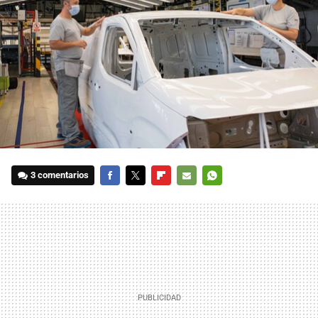
3 comentarios
FACEBOOK
TWITTER
FLIPBOARD
E-
WHATSAPP
MAIL