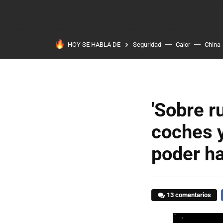
HOY SE HABLA DE
Seguridad
Calor
China
'Sobre r
coches y
poder ha
13 comentarios