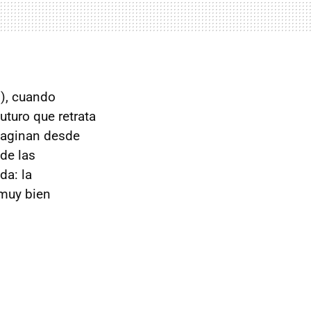
), cuando
 futuro que retrata
maginan desde
de las
da: la
 muy bien