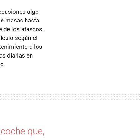
 ocasiones algo
 de masas hasta
e de los atascos.
lculo según el
tenimiento a los
s diarias en
do.
 coche que,