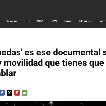
Gasolina
GPS
SUV
BMW
Ferrari
Mitsubishi
Asto
uedas' es ese documental 
 movilidad que tienes que 
blar
FACEBOOK
TWITTER
FLIPBOARD
E-
MAIL