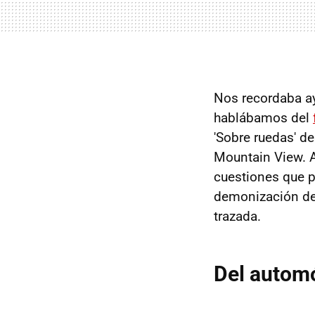
Nos recordaba ay
hablábamos del
'Sobre ruedas' d
Mountain View. A
cuestiones que pl
demonización del
trazada.
Del automó