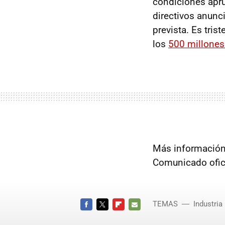
condiciones apru
directivos anunc
prevista. Es tri
los
500 millones
Más información
Comunicado ofici
TEMAS
Industria
FACEBOOK
TWITTER
FLIPBOARD
E-