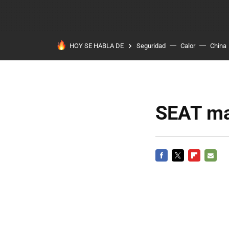
HOY SE HABLA DE
Seguridad
Calor
China
SEAT ma
FACEBOOK
TWITTER
FLIPBOARD
E-
MAIL