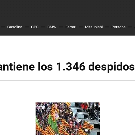
Gasolina
GPS
BMW
Ferrari
Mitsubishi
Porsche
ntiene los 1.346 despidos