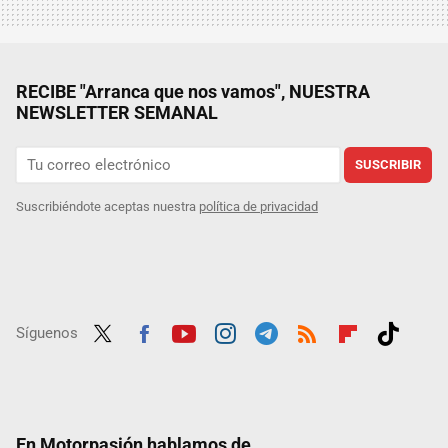
RECIBE "Arranca que nos vamos", NUESTRA
NEWSLETTER SEMANAL
SUSCRIBIR
Suscribiéndote aceptas nuestra
política de privacidad
Síguenos
Twit
Fac
Yout
Inst
Tele
RSS
Flip
Tikt
ter
ebo
ube
agra
gra
boar
ok
ok
m
m
d
En Motorpasión hablamos de...