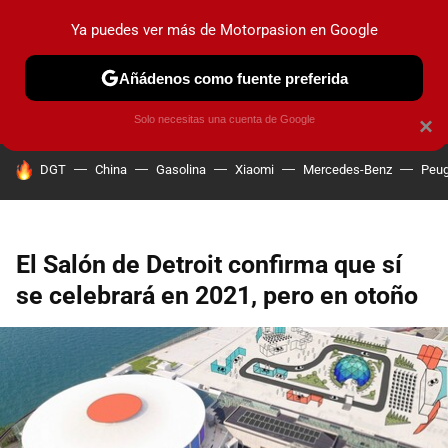
Ya puedes ver más de Motorpasion en Google
PRUEBAS
COCHES ELÉCTRICOS
OBSERVATORIO
F1
Añádenos como fuente preferida
Solo necesitas una cuenta de Google
×
HOY SE HABLA DE
DGT
China
Gasolina
Xiaomi
Mercedes-Benz
Peug
El Salón de Detroit confirma que sí
se celebrará en 2021, pero en otoño