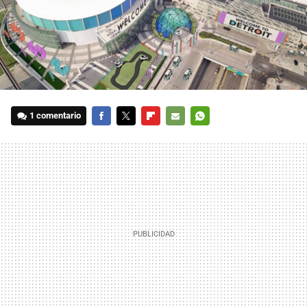
1 comentario
FACEBOOK
TWITTER
FLIPBOARD
E-
WHATSAPP
MAIL