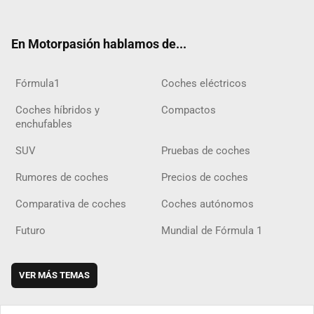
ter
ebo
ube
agra
gra
boar
ok
ok
m
m
d
En Motorpasión hablamos de...
Fórmula1
Coches eléctricos
Coches híbridos y
Compactos
enchufables
SUV
Pruebas de coches
Rumores de coches
Precios de coches
Comparativa de coches
Coches autónomos
Futuro
Mundial de Fórmula 1
VER MÁS TEMAS