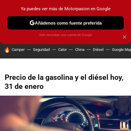
Ya puedes ver más de Motorpasion en Google
PRUEBAS
COCHES ELÉCTRICOS
OBSERVATORIO
F1
Añádenos como fuente preferida
Solo necesitas una cuenta de Google
×
HOY SE HABLA DE
Camper
Seguridad
Calor
China
Diésel
Google Ma
Precio de la gasolina y el diésel hoy,
31 de enero