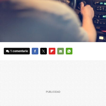
1 comentario
FACEBOOK
TWITTER
FLIPBOARD
E-
WHATSAPP
MAIL