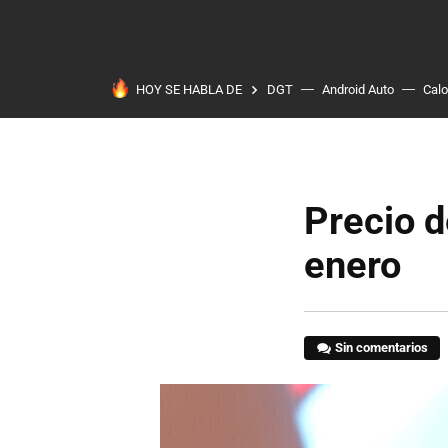
HOY SE HABLA DE
DGT
Android Auto
Calo
Precio d
enero
Sin comentarios