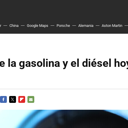
r
China
Google Maps
Porsche
Alemania
Aston Martin
e la gasolina y el diésel ho
FACEBOOK
TWITTER
FLIPBOARD
E-
MAIL