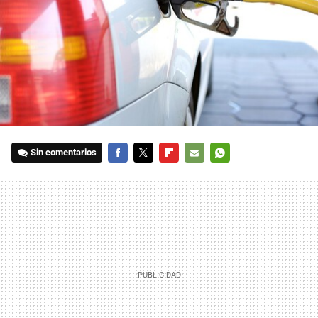
Sin comentarios
FACEBOOK
TWITTER
FLIPBOARD
E-
WHATSAPP
MAIL