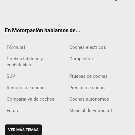
Twit
Fac
Yout
Inst
Tele
RSS
Flip
Tikt
ter
ebo
ube
agra
gra
boar
ok
ok
m
m
d
En Motorpasión hablamos de...
Fórmula1
Coches eléctricos
Coches híbridos y
Compactos
enchufables
SUV
Pruebas de coches
Rumores de coches
Precios de coches
Comparativa de coches
Coches autónomos
Futuro
Mundial de Fórmula 1
VER MÁS TEMAS