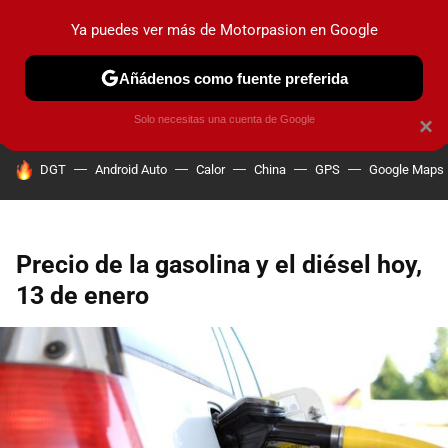
Ya puedes ver más de Motorpasion en Google
PRUEBAS
COCHES ELÉCTRICOS
OBSERVATORIO
F1
Añádenos como fuente preferida
Solo necesitas una cuenta de Google
×
HOY SE HABLA DE
DGT
Android Auto
Calor
China
GPS
Google Maps
Precio de la gasolina y el diésel hoy,
13 de enero