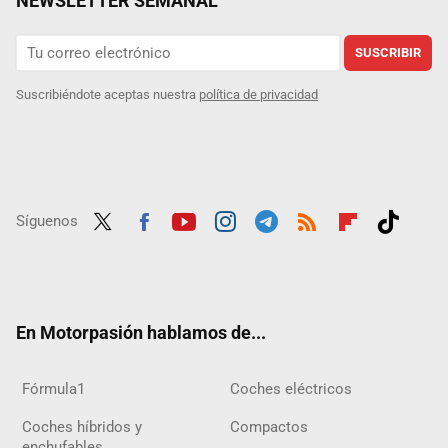
NEWSLETTER SEMANAL
SUSCRIBIR
Suscribiéndote aceptas nuestra
política de privacidad
Síguenos
Twit
Fac
Yout
Inst
Tele
RSS
Flip
Tikt
ter
ebo
ube
agra
gra
boar
ok
ok
m
m
d
En Motorpasión hablamos de...
Fórmula1
Coches eléctricos
Coches híbridos y
Compactos
enchufables