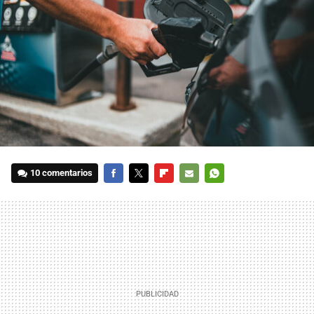
10 comentarios
FACEBOOK
TWITTER
FLIPBOARD
E-
WHATSAPP
MAIL