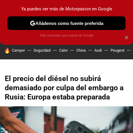
Ya puedes ver más de Motorpasion en Google
PRUEBAS
COCHES ELÉCTRICOS
OBSERVATORIO
F1
Añádenos como fuente preferida
Solo necesitas una cuenta de Google
×
HOY SE HABLA DE
Camper
Seguridad
Calor
China
Audi
Peugeot
El precio del diésel no subirá
demasiado por culpa del embargo a
Rusia: Europa estaba preparada