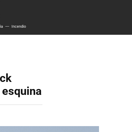
ña
Incendio
ack
a esquina