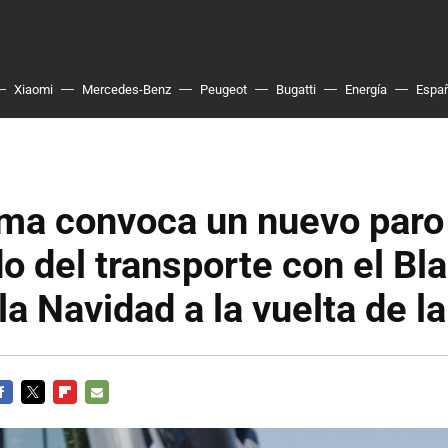
Xiaomi
Mercedes-Benz
Peugeot
Bugatti
Energía
Espa
rma convoca un nuevo paro
do del transporte con el Bl
 la Navidad a la vuelta de l
ACEBOOK
TWITTER
FLIPBOARD
E-
MAIL