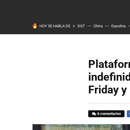
HOY SE HABLA DE
DGT
China
Gasolina
Platafo
indefini
Friday y
6 comentarios
F