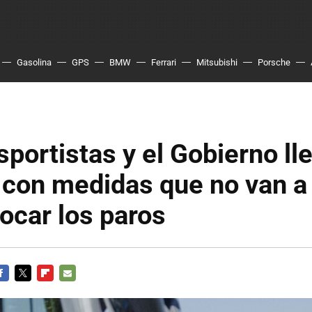
Gasolina
GPS
BMW
Ferrari
Mitsubishi
Porsche
sportistas y el Gobierno ll
 con medidas que no van a
ocar los paros
ACEBOOK
TWITTER
FLIPBOARD
E-
MAIL