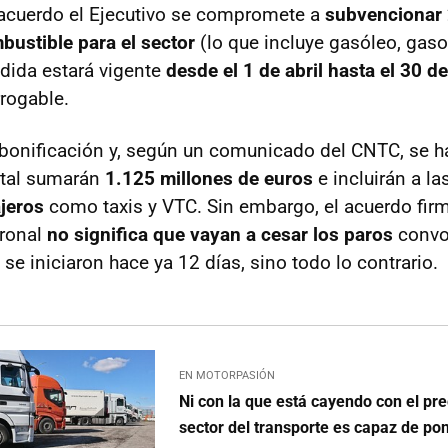
 acuerdo el Ejecutivo se compromete a
subvencionar 
mbustible para el sector
(lo que incluye gasóleo, gaso
dida estará vigente
desde el 1 de abril hasta el 30 de
rrogable.
bonificación y, según un comunicado del CNTC, se h
otal sumarán
1.125 millones de euros
e incluirán a la
ajeros
como taxis y VTC. Sin embargo, el acuerdo firm
tronal
no significa que vayan a cesar los paros
conv
se iniciaron hace ya 12 días, sino todo lo contrario.
EN MOTORPASIÓN
Ni con la que está cayendo con el prec
sector del transporte es capaz de po