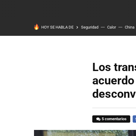
HOY SE HABLA DE
Seguridad
Calor
China
Los tran
acuerdo
desconv
5 comentarios
F