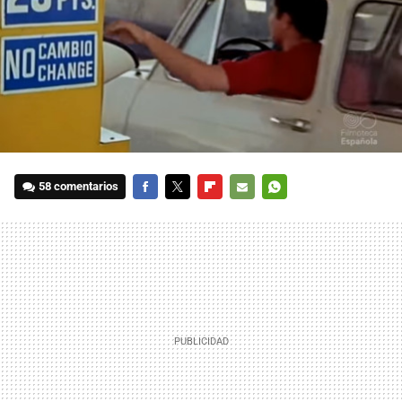
58 comentarios
FACEBOOK
TWITTER
FLIPBOARD
E-
WHATSAPP
MAIL