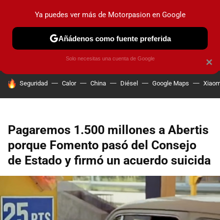
Ya puedes ver más de Motorpasion en Google
PRUEBAS
COCHES ELÉCTRICOS
OBSERVATORIO
F1
Añádenos como fuente preferida
Solo necesitas una cuenta de Google
×
HOY SE HABLA DE
Seguridad
Calor
China
Diésel
Google Maps
Xiaom
Pagaremos 1.500 millones a Abertis
porque Fomento pasó del Consejo
de Estado y firmó un acuerdo suicida