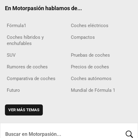
ok
m
m
d
En Motorpasión hablamos de...
Fórmula1
Coches eléctricos
Coches híbridos y
Compactos
enchufables
SUV
Pruebas de coches
Rumores de coches
Precios de coches
Comparativa de coches
Coches autónomos
Futuro
Mundial de Fórmula 1
VER MÁS TEMAS