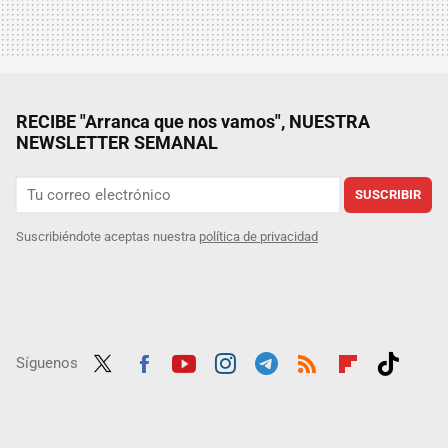
RECIBE "Arranca que nos vamos", NUESTRA
NEWSLETTER SEMANAL
SUSCRIBIR
Suscribiéndote aceptas nuestra
política de privacidad
Síguenos
Twit
Fac
Yout
Inst
Tele
RSS
Flip
Tikt
ter
ebo
ube
agra
gra
boar
ok