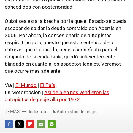
concedidos con posterioridad.
Quizá sea esta la brecha por la que el Estado se pueda
escapar de saldar la deuda contraída con Abertis en
2006. Por ahora, la concesionaria de autopistas
respira tranquila, puesto que esta sentencia deja
entrever que el acuerdo, pese a ser nefasto para el
conjunto de la ciudadanía, quedó suficientemente
blindado en cuanto a los aspectos legales. Veremos
qué ocurre más adelante.
Vía |
El Mundo
|
El País
En Motorpasión |
Así de bien nos vendieron las
autopistas de peaje allá por 1972
TEMAS
Industria
Autopistas de peaje
FACEBOOK
TWITTER
FLIPBOARD
E-
WHATSAPP