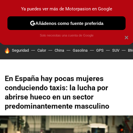
Ya puedes ver más de Motorpasion en Google
PRUEBAS
COCHES ELÉCTRICOS
OBSERVATORIO
F1
Añádenos como fuente preferida
Solo necesitas una cuenta de Google
×
HOY SE HABLA DE
Seguridad
Calor
China
Gasolina
GPS
SUV
B
En España hay pocas mujeres
conduciendo taxis: la lucha por
abrirse hueco en un sector
predominantemente masculino