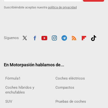
Suscribiéndote aceptas nuestra
política de privacidad
Síguenos
Twit
Fac
Yout
Inst
Tele
RSS
Flip
Tikt
ter
ebo
ube
agra
gra
boar
ok
ok
m
m
d
En Motorpasión hablamos de...
Fórmula1
Coches eléctricos
Coches híbridos y
Compactos
enchufables
SUV
Pruebas de coches