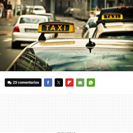
23 comentarios
FACEBOOK
TWITTER
FLIPBOARD
E-
WHATSAPP
MAIL