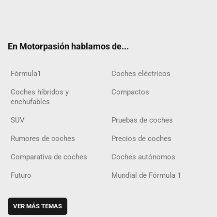
Twit
Fac
Yout
Inst
Tele
RSS
Flip
Tikt
ter
ebo
ube
agra
gra
boar
ok
ok
m
m
d
En Motorpasión hablamos de...
Fórmula1
Coches eléctricos
Coches híbridos y
Compactos
enchufables
SUV
Pruebas de coches
Rumores de coches
Precios de coches
Comparativa de coches
Coches autónomos
Futuro
Mundial de Fórmula 1
VER MÁS TEMAS