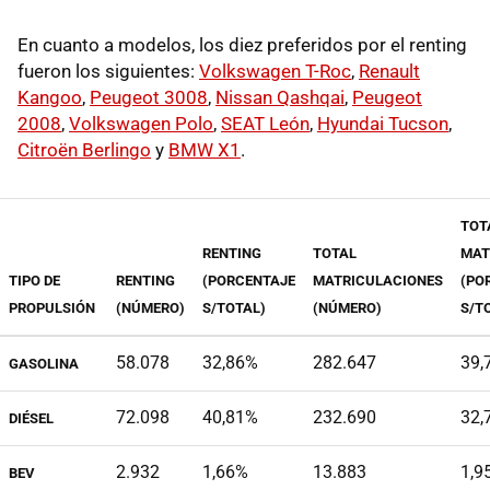
En cuanto a modelos, los diez preferidos por el renting
fueron los siguientes:
Volkswagen T-Roc
,
Renault
Kangoo
,
Peugeot 3008
,
Nissan Qashqai
,
Peugeot
2008
,
Volkswagen Polo
,
SEAT León
,
Hyundai Tucson
,
Citroën Berlingo
y
BMW X1
.
TOT
RENTING
TOTAL
MAT
TIPO DE
RENTING
(PORCENTAJE
MATRICULACIONES
(PO
PROPULSIÓN
(NÚMERO)
S/TOTAL)
(NÚMERO)
S/T
58.078
32,86%
282.647
39,
GASOLINA
72.098
40,81%
232.690
32,
DIÉSEL
2.932
1,66%
13.883
1,9
BEV