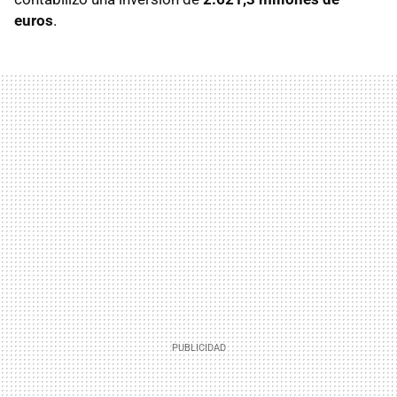
euros
.