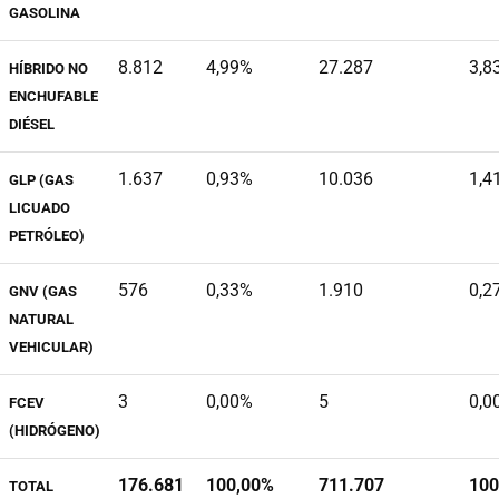
GASOLINA
8.812
4,99%
27.287
3,8
HÍBRIDO NO
ENCHUFABLE
DIÉSEL
1.637
0,93%
10.036
1,4
GLP (GAS
LICUADO
PETRÓLEO)
576
0,33%
1.910
0,2
GNV (GAS
NATURAL
VEHICULAR)
3
0,00%
5
0,0
FCEV
(HIDRÓGENO)
176.681
100,00%
711.707
100
TOTAL