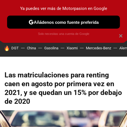
Ya puedes ver más de Motorpasion en Google
PRUEBAS
COCHES ELÉCTRICOS
OBSERVATORIO
F1
Añádenos como fuente preferida
Solo necesitas una cuenta de Google
×
HOY SE HABLA DE
DGT
China
Gasolina
Xiaomi
Mercedes-Benz
Alem
Las matriculaciones para renting
caen en agosto por primera vez en
2021, y se quedan un 15% por debajo
de 2020