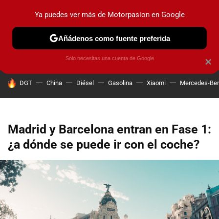
Ya puedes ver más de Motorpasion en Google
PRUEBAS
COCHES ELÉCTRICOS
OBSERVATORIO
F1
Añádenos como fuente preferida
Solo necesitas una cuenta de Google
×
HOY SE HABLA DE
DGT
China
Diésel
Gasolina
Xiaomi
Mercedes-Be
Madrid y Barcelona entran en Fase 1:
¿a dónde se puede ir con el coche?