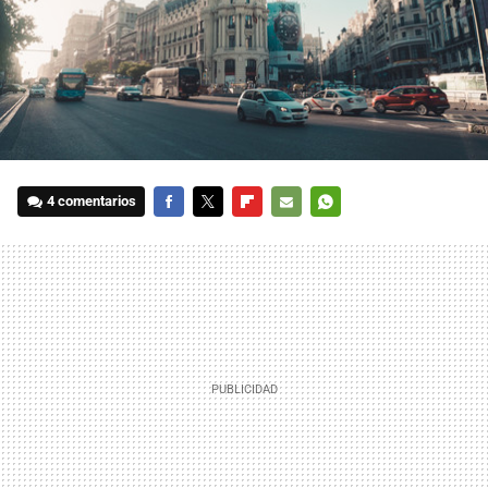
4 comentarios
FACEBOOK
TWITTER
FLIPBOARD
E-
WHATSAPP
MAIL