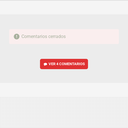
FACEBOOK
TWITTER
FLIPBOARD
E-
WHATSAPP
MAIL
Comentarios cerrados
VER
4 COMENTARIOS