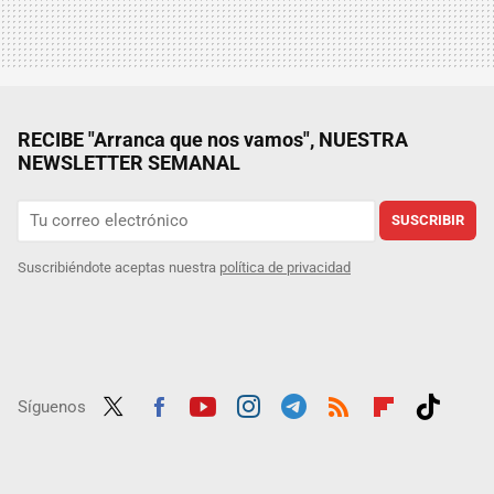
RECIBE "Arranca que nos vamos", NUESTRA
NEWSLETTER SEMANAL
SUSCRIBIR
Suscribiéndote aceptas nuestra
política de privacidad
Síguenos
Twit
Fac
Yout
Inst
Tele
RSS
Flip
Tikt
ter
ebo
ube
agra
gra
boar
ok