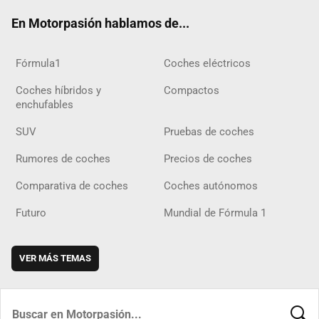
ok
m
m
d
En Motorpasión hablamos de...
Fórmula1
Coches eléctricos
Coches híbridos y
Compactos
enchufables
SUV
Pruebas de coches
Rumores de coches
Precios de coches
Comparativa de coches
Coches autónomos
Futuro
Mundial de Fórmula 1
VER MÁS TEMAS