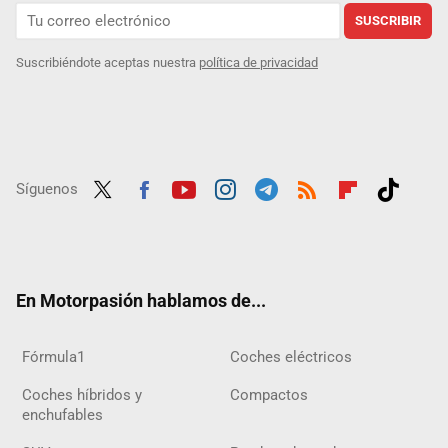
SUSCRIBIR
Suscribiéndote aceptas nuestra
política de privacidad
Síguenos
Twit
Fac
Yout
Inst
Tele
RSS
Flip
Tikt
ter
ebo
ube
agra
gra
boar
ok
ok
m
m
d
En Motorpasión hablamos de...
Fórmula1
Coches eléctricos
Coches híbridos y
Compactos
enchufables