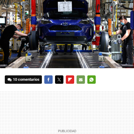
10 comentarios
FACEBOOK
TWITTER
FLIPBOARD
E-
WHATSAPP
MAIL