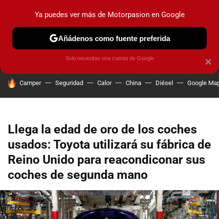
Ya puedes ver más de Motorpasion en Google
MENÚ
NUEVO
Añádenos como fuente preferida
PRUEBAS
COCHES ELÉCTRICOS
OBSERVATORIO
F1
Solo necesitas una cuenta de Google
×
HOY SE HABLA DE
Camper
Seguridad
Calor
China
Diésel
Google Ma
Llega la edad de oro de los coches
usados: Toyota utilizará su fábrica de
Reino Unido para reacondiconar sus
coches de segunda mano