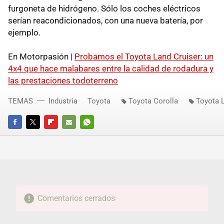
furgoneta de hidrógeno. Sólo los coches eléctricos
serían reacondicionados, con una nueva batería, por
ejemplo.
En Motorpasión |
Probamos el Toyota Land Cruiser: un
4x4 que hace malabares entre la calidad de rodadura y
las prestaciones todoterreno
TEMAS
Industria
Toyota
Toyota Corolla
Toyota 
FACEBOOK
TWITTER
FLIPBOARD
E-
WHATSAPP
MAIL
Comentarios cerrados