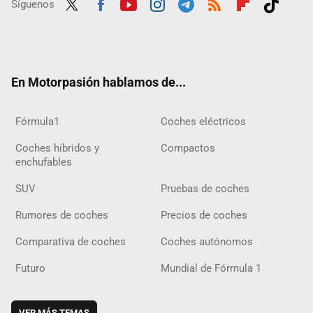
Síguenos
Twit
Fac
Yout
Inst
Tele
RSS
Flip
Tikt
ter
ebo
ube
agra
gra
boar
ok
ok
m
m
d
En Motorpasión hablamos de...
Fórmula1
Coches eléctricos
Coches híbridos y
Compactos
enchufables
SUV
Pruebas de coches
Rumores de coches
Precios de coches
Comparativa de coches
Coches autónomos
Futuro
Mundial de Fórmula 1
VER MÁS TEMAS