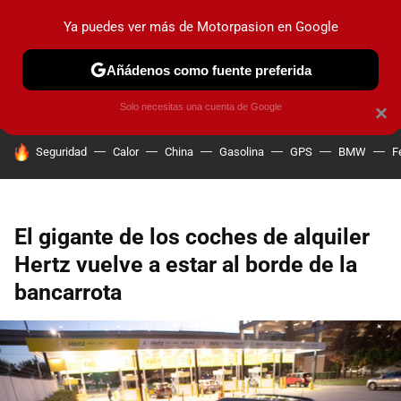
Ya puedes ver más de Motorpasion en Google
PRUEBAS
COCHES ELÉCTRICOS
OBSERVATORIO
F1
Añádenos como fuente preferida
Solo necesitas una cuenta de Google
×
HOY SE HABLA DE
Seguridad
Calor
China
Gasolina
GPS
BMW
F
El gigante de los coches de alquiler
Hertz vuelve a estar al borde de la
bancarrota