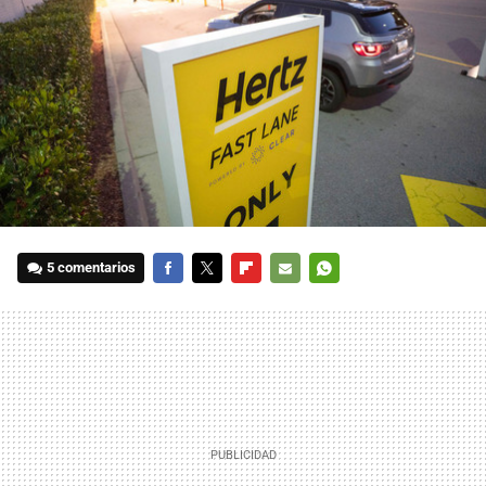
5 comentarios
FACEBOOK
TWITTER
FLIPBOARD
E-
WHATSAPP
MAIL