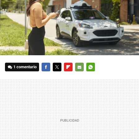
1 comentario
FACEBOOK
TWITTER
FLIPBOARD
E-
WHATSAPP
MAIL