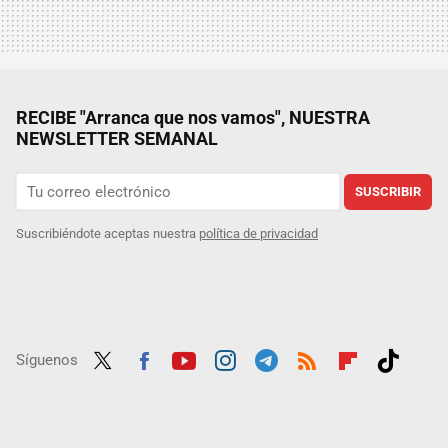
RECIBE "Arranca que nos vamos", NUESTRA
NEWSLETTER SEMANAL
SUSCRIBIR
Suscribiéndote aceptas nuestra
política de privacidad
Síguenos
Twit
Fac
Yout
Inst
Tele
RSS
Flip
Tikt
ter
ebo
ube
agra
gra
boar
ok