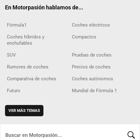
ok
m
m
d
En Motorpasión hablamos de...
Fórmula1
Coches eléctricos
Coches híbridos y
Compactos
enchufables
SUV
Pruebas de coches
Rumores de coches
Precios de coches
Comparativa de coches
Coches autónomos
Futuro
Mundial de Fórmula 1
VER MÁS TEMAS