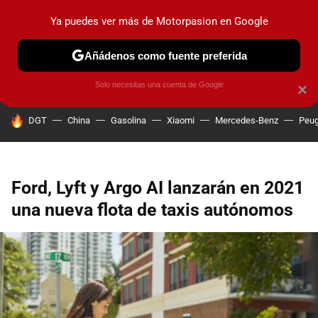
Ya puedes ver más de Motorpasion en Google
PRUEBAS
COCHES ELÉCTRICOS
OBSERVATORIO
F1
Añádenos como fuente preferida
Solo necesitas una cuenta de Google
×
HOY SE HABLA DE
DGT
China
Gasolina
Xiaomi
Mercedes-Benz
Peug
Ford, Lyft y Argo AI lanzarán en 2021
una nueva flota de taxis autónomos