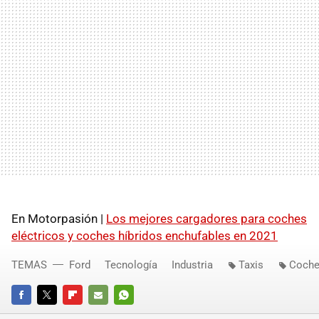
En Motorpasión |
Los mejores cargadores para coches
eléctricos y coches híbridos enchufables en 2021
TEMAS
Ford
Tecnología
Industria
Taxis
Coche
FACEBOOK
TWITTER
FLIPBOARD
E-
WHATSAPP