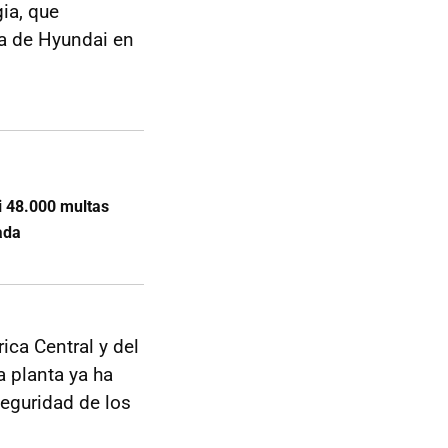
gia, que
ia de Hyundai en
i 48.000 multas
ada
ca Central y del
 planta ya ha
seguridad de los