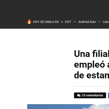
HOY SE HABLA DE
DGT
Android Auto
Calo
Una fili
empleó a
de esta
13 comentarios