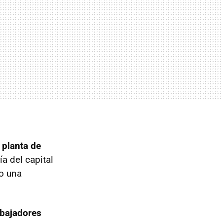
a
planta de
ía del capital
o una
abajadores