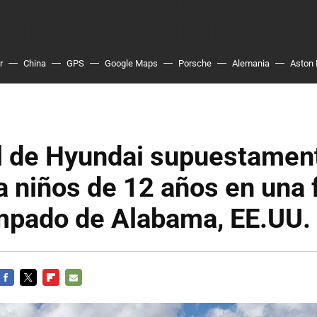
r
China
GPS
Google Maps
Porsche
Alemania
Aston 
al de Hyundai supuestamen
 niños de 12 años en una 
mpado de Alabama, EE.UU.
FACEBOOK
TWITTER
FLIPBOARD
E-
MAIL